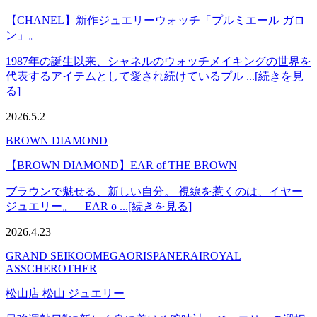
【CHANEL】新作ジュエリーウォッチ「プルミエール ガロ
ン」。
1987年の誕生以来、シャネルのウォッチメイキングの世界を
代表するアイテムとして愛され続けているプル ...[続きを見
る]
2026.5.2
BROWN DIAMOND
【BROWN DIAMOND】EAR of THE BROWN
ブラウンで魅せる、新しい自分。 視線を惹くのは、イヤー
ジュエリー。 EAR o ...[続きを見る]
2026.4.23
GRAND SEIKO
OMEGA
ORIS
PANERAI
ROYAL
ASSCHER
OTHER
松山店 松山 ジュエリー