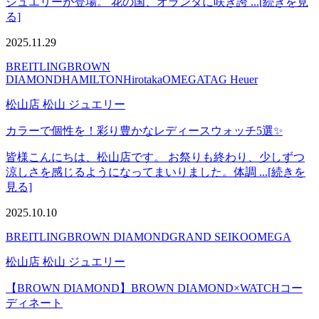
ジュエリーが登場。 花の国、オランダに咲き誇 ...[続きを見
る]
2025.11.29
BREITLING
BROWN
DIAMOND
HAMILTON
Hirotaka
OMEGA
TAG Heuer
松山店 松山 ジュエリー
カラーで個性を！彩り豊かなレディースウォッチ5選✨
皆様こんにちは、松山店です。 お祭りも終わり、少しずつ
涼しさを感じるようになってまいりました。体調 ...[続きを
見る]
2025.10.10
BREITLING
BROWN DIAMOND
GRAND SEIKO
OMEGA
松山店 松山 ジュエリー
【BROWN DIAMOND】BROWN DIAMOND×WATCHコー
ディネート