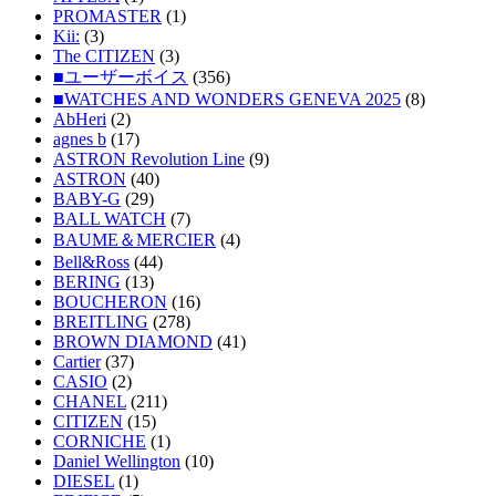
PROMASTER
(1)
Kii:
(3)
The CITIZEN
(3)
■ユーザーボイス
(356)
■WATCHES AND WONDERS GENEVA 2025
(8)
AbHeri
(2)
agnes b
(17)
ASTRON Revolution Line
(9)
ASTRON
(40)
BABY-G
(29)
BALL WATCH
(7)
BAUME＆MERCIER
(4)
Bell&Ross
(44)
BERING
(13)
BOUCHERON
(16)
BREITLING
(278)
BROWN DIAMOND
(41)
Cartier
(37)
CASIO
(2)
CHANEL
(211)
CITIZEN
(15)
CORNICHE
(1)
Daniel Wellington
(10)
DIESEL
(1)