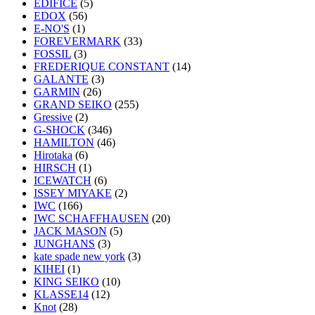
EDIFICE
(5)
EDOX
(56)
E-NO'S
(1)
FOREVERMARK
(33)
FOSSIL
(3)
FREDERIQUE CONSTANT
(14)
GALANTE
(3)
GARMIN
(26)
GRAND SEIKO
(255)
Gressive
(2)
G-SHOCK
(346)
HAMILTON
(46)
Hirotaka
(6)
HIRSCH
(1)
ICEWATCH
(6)
ISSEY MIYAKE
(2)
IWC
(166)
IWC SCHAFFHAUSEN
(20)
JACK MASON
(5)
JUNGHANS
(3)
kate spade new york
(3)
KIHEI
(1)
KING SEIKO
(10)
KLASSE14
(12)
Knot
(28)