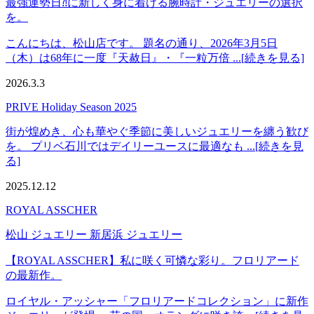
最強運勢日⁈に新しく身に着ける腕時計・ジュエリーの選択
を。
こんにちは、松山店です。 題名の通り、2026年3月5日
（木）は68年に一度『天赦日』・『一粒万倍 ...[続きを見る]
2026.3.3
PRIVE Holiday Season 2025
街が煌めき、心も華やぐ季節に美しいジュエリーを纏う歓び
を。 プリベ石川ではデイリーユースに最適なも ...[続きを見
る]
2025.12.12
ROYAL ASSCHER
松山 ジュエリー 新居浜 ジュエリー
【ROYAL ASSCHER】私に咲く可憐な彩り。フロリアード
の最新作。
ロイヤル・アッシャー「フロリアードコレクション」に新作