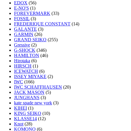
EDOX
(56)
E-NO'S
(1)
FOREVERMARK
(33)
FOSSIL
(3)
FREDERIQUE CONSTANT
(14)
GALANTE
(3)
GARMIN
(26)
GRAND SEIKO
(255)
Gressive
(2)
G-SHOCK
(346)
HAMILTON
(46)
Hirotaka
(6)
HIRSCH
(1)
ICEWATCH
(6)
ISSEY MIYAKE
(2)
IWC
(166)
IWC SCHAFFHAUSEN
(20)
JACK MASON
(5)
JUNGHANS
(3)
kate spade new york
(3)
KIHEI
(1)
KING SEIKO
(10)
KLASSE14
(12)
Knot
(28)
KOMONO
(6)