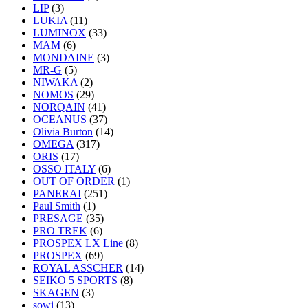
LIP
(3)
LUKIA
(11)
LUMINOX
(33)
MAM
(6)
MONDAINE
(3)
MR-G
(5)
NIWAKA
(2)
NOMOS
(29)
NORQAIN
(41)
OCEANUS
(37)
Olivia Burton
(14)
OMEGA
(317)
ORIS
(17)
OSSO ITALY
(6)
OUT OF ORDER
(1)
PANERAI
(251)
Paul Smith
(1)
PRESAGE
(35)
PRO TREK
(6)
PROSPEX LX Line
(8)
PROSPEX
(69)
ROYAL ASSCHER
(14)
SEIKO 5 SPORTS
(8)
SKAGEN
(3)
sowi
(13)