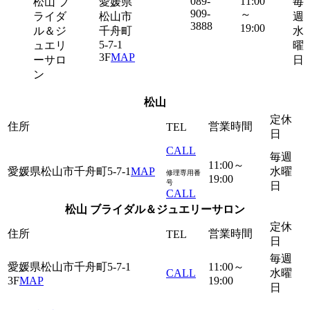
089-
11:00
松山 ブ
愛媛県
毎
909-
～
ライダ
松山市
週
3888
19:00
ル＆ジ
千舟町
水
5-7-1
ュエリ
曜
3F
MAP
ーサロ
日
ン
松山
定休
住所
営業時間
TEL
日
CALL
毎週
11:00～
愛媛県松山市千舟町5-7-1
MAP
水曜
修理専用番
19:00
号
日
CALL
松山 ブライダル＆ジュエリーサロン
定休
住所
営業時間
TEL
日
毎週
愛媛県松山市千舟町5-7-1
11:00～
CALL
水曜
3F
MAP
19:00
日