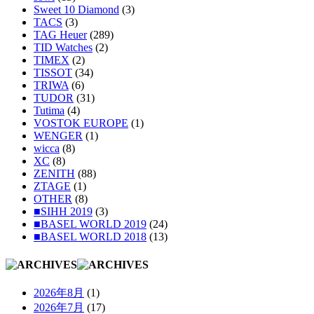
Sweet 10 Diamond
(3)
TACS
(3)
TAG Heuer
(289)
TID Watches
(2)
TIMEX
(2)
TISSOT
(34)
TRIWA
(6)
TUDOR
(31)
Tutima
(4)
VOSTOK EUROPE
(1)
WENGER
(1)
wicca
(8)
XC
(8)
ZENITH
(88)
ZTAGE
(1)
OTHER
(8)
■SIHH 2019
(3)
■BASEL WORLD 2019
(24)
■BASEL WORLD 2018
(13)
2026年8月
(1)
2026年7月
(17)