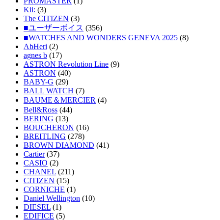
PROMASTER
(1)
Kii:
(3)
The CITIZEN
(3)
■ユーザーボイス
(356)
■WATCHES AND WONDERS GENEVA 2025
(8)
AbHeri
(2)
agnes b
(17)
ASTRON Revolution Line
(9)
ASTRON
(40)
BABY-G
(29)
BALL WATCH
(7)
BAUME＆MERCIER
(4)
Bell&Ross
(44)
BERING
(13)
BOUCHERON
(16)
BREITLING
(278)
BROWN DIAMOND
(41)
Cartier
(37)
CASIO
(2)
CHANEL
(211)
CITIZEN
(15)
CORNICHE
(1)
Daniel Wellington
(10)
DIESEL
(1)
EDIFICE
(5)