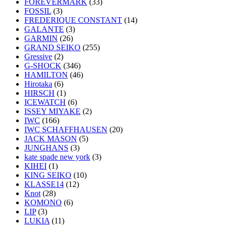
FOREVERMARK
(33)
FOSSIL
(3)
FREDERIQUE CONSTANT
(14)
GALANTE
(3)
GARMIN
(26)
GRAND SEIKO
(255)
Gressive
(2)
G-SHOCK
(346)
HAMILTON
(46)
Hirotaka
(6)
HIRSCH
(1)
ICEWATCH
(6)
ISSEY MIYAKE
(2)
IWC
(166)
IWC SCHAFFHAUSEN
(20)
JACK MASON
(5)
JUNGHANS
(3)
kate spade new york
(3)
KIHEI
(1)
KING SEIKO
(10)
KLASSE14
(12)
Knot
(28)
KOMONO
(6)
LIP
(3)
LUKIA
(11)