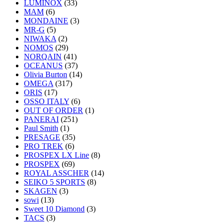
LUMINOX
(33)
MAM
(6)
MONDAINE
(3)
MR-G
(5)
NIWAKA
(2)
NOMOS
(29)
NORQAIN
(41)
OCEANUS
(37)
Olivia Burton
(14)
OMEGA
(317)
ORIS
(17)
OSSO ITALY
(6)
OUT OF ORDER
(1)
PANERAI
(251)
Paul Smith
(1)
PRESAGE
(35)
PRO TREK
(6)
PROSPEX LX Line
(8)
PROSPEX
(69)
ROYAL ASSCHER
(14)
SEIKO 5 SPORTS
(8)
SKAGEN
(3)
sowi
(13)
Sweet 10 Diamond
(3)
TACS
(3)