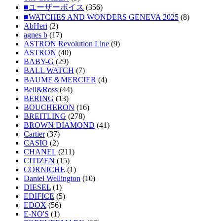
■ユーザーボイス
(356)
■WATCHES AND WONDERS GENEVA 2025
(8)
AbHeri
(2)
agnes b
(17)
ASTRON Revolution Line
(9)
ASTRON
(40)
BABY-G
(29)
BALL WATCH
(7)
BAUME＆MERCIER
(4)
Bell&Ross
(44)
BERING
(13)
BOUCHERON
(16)
BREITLING
(278)
BROWN DIAMOND
(41)
Cartier
(37)
CASIO
(2)
CHANEL
(211)
CITIZEN
(15)
CORNICHE
(1)
Daniel Wellington
(10)
DIESEL
(1)
EDIFICE
(5)
EDOX
(56)
E-NO'S
(1)