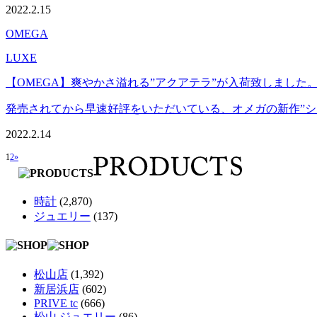
2022.2.15
OMEGA
LUXE
【OMEGA】爽やかさ溢れる”アクアテラ”が入荷致しました
発売されてから早速好評をいただいている、オメガの新作”シーマ
2022.2.14
1
2
»
時計
(2,870)
ジュエリー
(137)
松山店
(1,392)
新居浜店
(602)
PRIVE tc
(666)
松山 ジュエリー
(86)