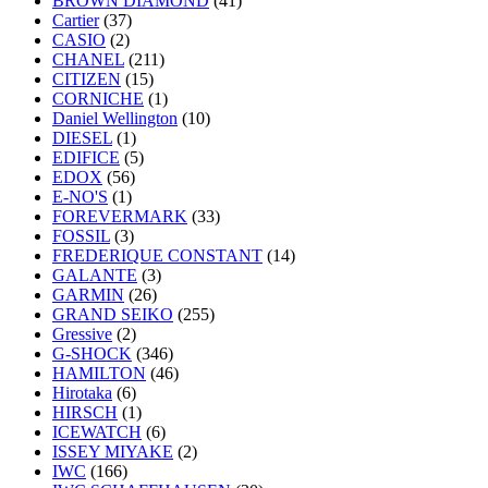
BROWN DIAMOND
(41)
Cartier
(37)
CASIO
(2)
CHANEL
(211)
CITIZEN
(15)
CORNICHE
(1)
Daniel Wellington
(10)
DIESEL
(1)
EDIFICE
(5)
EDOX
(56)
E-NO'S
(1)
FOREVERMARK
(33)
FOSSIL
(3)
FREDERIQUE CONSTANT
(14)
GALANTE
(3)
GARMIN
(26)
GRAND SEIKO
(255)
Gressive
(2)
G-SHOCK
(346)
HAMILTON
(46)
Hirotaka
(6)
HIRSCH
(1)
ICEWATCH
(6)
ISSEY MIYAKE
(2)
IWC
(166)