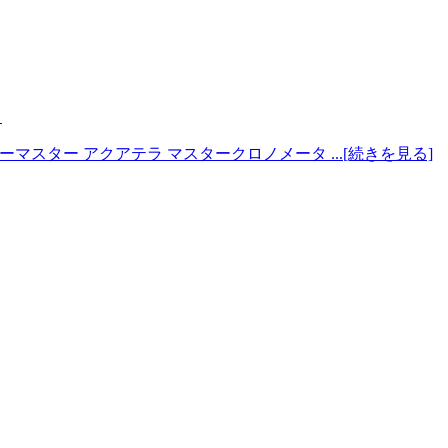
。
スター アクアテラ マスタークロノメータ ...[続きを見る]