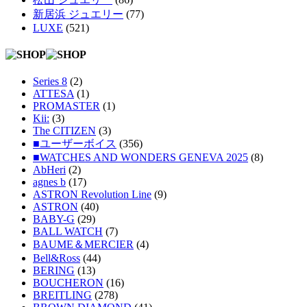
新居浜 ジュエリー
(77)
LUXE
(521)
Series 8
(2)
ATTESA
(1)
PROMASTER
(1)
Kii:
(3)
The CITIZEN
(3)
■ユーザーボイス
(356)
■WATCHES AND WONDERS GENEVA 2025
(8)
AbHeri
(2)
agnes b
(17)
ASTRON Revolution Line
(9)
ASTRON
(40)
BABY-G
(29)
BALL WATCH
(7)
BAUME＆MERCIER
(4)
Bell&Ross
(44)
BERING
(13)
BOUCHERON
(16)
BREITLING
(278)