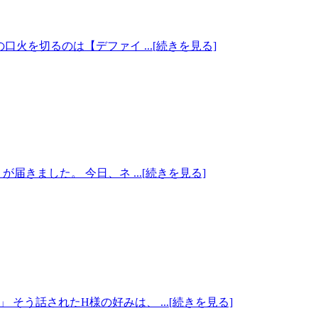
口火を切るのは【デファイ ...[続きを見る]
が届きました。 今日、ネ ...[続きを見る]
そう話されたH様の好みは、 ...[続きを見る]