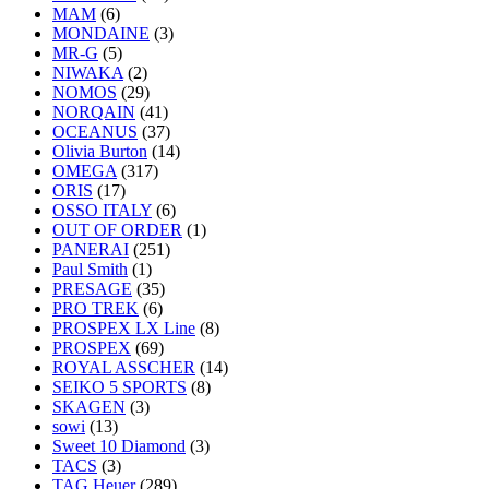
MAM
(6)
MONDAINE
(3)
MR-G
(5)
NIWAKA
(2)
NOMOS
(29)
NORQAIN
(41)
OCEANUS
(37)
Olivia Burton
(14)
OMEGA
(317)
ORIS
(17)
OSSO ITALY
(6)
OUT OF ORDER
(1)
PANERAI
(251)
Paul Smith
(1)
PRESAGE
(35)
PRO TREK
(6)
PROSPEX LX Line
(8)
PROSPEX
(69)
ROYAL ASSCHER
(14)
SEIKO 5 SPORTS
(8)
SKAGEN
(3)
sowi
(13)
Sweet 10 Diamond
(3)
TACS
(3)
TAG Heuer
(289)