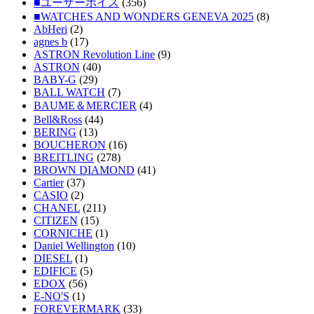
■ユーザーボイス
(356)
■WATCHES AND WONDERS GENEVA 2025
(8)
AbHeri
(2)
agnes b
(17)
ASTRON Revolution Line
(9)
ASTRON
(40)
BABY-G
(29)
BALL WATCH
(7)
BAUME＆MERCIER
(4)
Bell&Ross
(44)
BERING
(13)
BOUCHERON
(16)
BREITLING
(278)
BROWN DIAMOND
(41)
Cartier
(37)
CASIO
(2)
CHANEL
(211)
CITIZEN
(15)
CORNICHE
(1)
Daniel Wellington
(10)
DIESEL
(1)
EDIFICE
(5)
EDOX
(56)
E-NO'S
(1)
FOREVERMARK
(33)