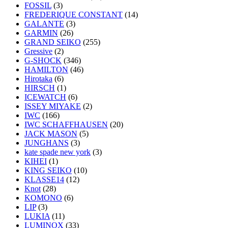
FOSSIL
(3)
FREDERIQUE CONSTANT
(14)
GALANTE
(3)
GARMIN
(26)
GRAND SEIKO
(255)
Gressive
(2)
G-SHOCK
(346)
HAMILTON
(46)
Hirotaka
(6)
HIRSCH
(1)
ICEWATCH
(6)
ISSEY MIYAKE
(2)
IWC
(166)
IWC SCHAFFHAUSEN
(20)
JACK MASON
(5)
JUNGHANS
(3)
kate spade new york
(3)
KIHEI
(1)
KING SEIKO
(10)
KLASSE14
(12)
Knot
(28)
KOMONO
(6)
LIP
(3)
LUKIA
(11)
LUMINOX
(33)