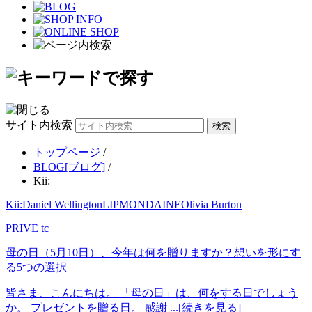
サイト内検索
トップページ
/
BLOG[ブログ]
/
Kii:
Kii:
Daniel Wellington
LIP
MONDAINE
Olivia Burton
PRIVE tc
母の日（5月10日）、今年は何を贈りますか？想いを形にす
る5つの選択
皆さま、こんにちは。 「母の日」は、何をする日でしょう
か。 プレゼントを贈る日。 感謝 ...[続きを見る]