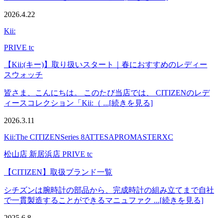
2026.4.22
Kii:
PRIVE tc
【Kii:(キー)】取り扱いスタート｜春におすすめのレディー
スウォッチ
皆さま、こんにちは。 このたび当店では、 CITIZENのレデ
ィースコレクション「Kii:（ ...[続きを見る]
2026.3.11
Kii:
The CITIZEN
Series 8
ATTESA
PROMASTER
XC
松山店 新居浜店 PRIVE tc
【CITIZEN】取扱ブランド一覧
シチズンは腕時計の部品から、完成時計の組み立てまで自社
で一貫製造することができるマニュファク ...[続きを見る]
2025.6.8