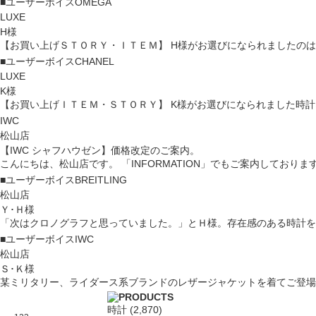
■ユーザーボイス
OMEGA
LUXE
H様
【お買い上げＳＴＯＲＹ・ＩＴＥＭ】 H様がお選びになられましたのは、オ
■ユーザーボイス
CHANEL
LUXE
K様
【お買い上げＩＴＥＭ・ＳＴＯＲＹ】 K様がお選びになられました時計は、
IWC
松山店
【IWC シャフハウゼン】価格改定のご案内。
こんにちは、松山店です。 「INFORMATION」でもご案内しておりますが、
■ユーザーボイス
BREITLING
松山店
Ｙ･Ｈ様
「次はクロノグラフと思っていました。」とＨ様。存在感のある時計をとの
■ユーザーボイス
IWC
松山店
Ｓ･Ｋ様
某ミリタリー、ライダース系ブランドのレザージャケットを着てご登場のＫ様
時計
(2,870)