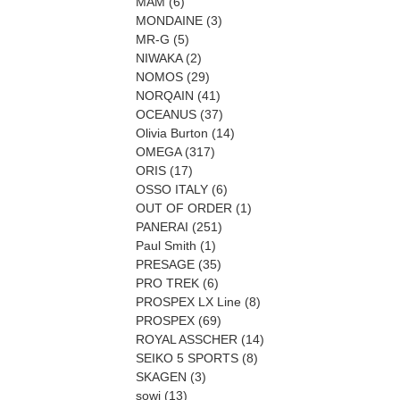
MAM
(6)
MONDAINE
(3)
MR-G
(5)
NIWAKA
(2)
NOMOS
(29)
NORQAIN
(41)
OCEANUS
(37)
Olivia Burton
(14)
OMEGA
(317)
ORIS
(17)
OSSO ITALY
(6)
OUT OF ORDER
(1)
PANERAI
(251)
Paul Smith
(1)
PRESAGE
(35)
PRO TREK
(6)
PROSPEX LX Line
(8)
PROSPEX
(69)
ROYAL ASSCHER
(14)
SEIKO 5 SPORTS
(8)
SKAGEN
(3)
sowi
(13)