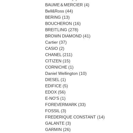
BAUME＆MERCIER
(4)
Bell&Ross
(44)
BERING
(13)
BOUCHERON
(16)
BREITLING
(278)
BROWN DIAMOND
(41)
Cartier
(37)
CASIO
(2)
CHANEL
(211)
CITIZEN
(15)
CORNICHE
(1)
Daniel Wellington
(10)
DIESEL
(1)
EDIFICE
(5)
EDOX
(56)
E-NO'S
(1)
FOREVERMARK
(33)
FOSSIL
(3)
FREDERIQUE CONSTANT
(14)
GALANTE
(3)
GARMIN
(26)