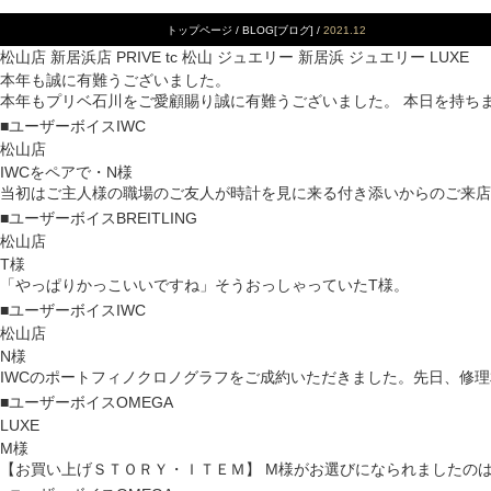
トップページ
/
BLOG[ブログ]
/
2021.12
松山店 新居浜店 PRIVE tc 松山 ジュエリー 新居浜 ジュエリー LUXE
本年も誠に有難うございました。
本年もプリベ石川をご愛顧賜り誠に有難うございました。 本日を持ちまして、
■ユーザーボイス
IWC
松山店
IWCをペアで・N様
当初はご主人様の職場のご友人が時計を見に来る付き添いからのご来店。 仲
■ユーザーボイス
BREITLING
松山店
T様
「やっぱりかっこいいですね」そうおっしゃってい
■ユーザーボイス
IWC
松山店
N様
IWCのポートフィノクロノグラフをご成約いただきました。先日、修理相談
■ユーザーボイス
OMEGA
LUXE
M様
【お買い上げＳＴＯＲＹ・ＩＴＥＭ】 M様がお選びになられましたのは、オ