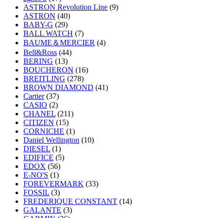
ASTRON Revolution Line
(9)
ASTRON
(40)
BABY-G
(29)
BALL WATCH
(7)
BAUME＆MERCIER
(4)
Bell&Ross
(44)
BERING
(13)
BOUCHERON
(16)
BREITLING
(278)
BROWN DIAMOND
(41)
Cartier
(37)
CASIO
(2)
CHANEL
(211)
CITIZEN
(15)
CORNICHE
(1)
Daniel Wellington
(10)
DIESEL
(1)
EDIFICE
(5)
EDOX
(56)
E-NO'S
(1)
FOREVERMARK
(33)
FOSSIL
(3)
FREDERIQUE CONSTANT
(14)
GALANTE
(3)