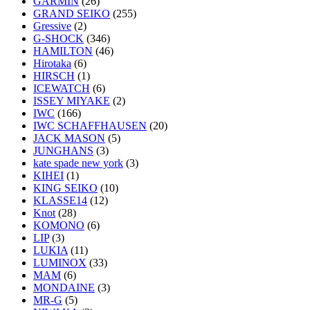
GARMIN
(26)
GRAND SEIKO
(255)
Gressive
(2)
G-SHOCK
(346)
HAMILTON
(46)
Hirotaka
(6)
HIRSCH
(1)
ICEWATCH
(6)
ISSEY MIYAKE
(2)
IWC
(166)
IWC SCHAFFHAUSEN
(20)
JACK MASON
(5)
JUNGHANS
(3)
kate spade new york
(3)
KIHEI
(1)
KING SEIKO
(10)
KLASSE14
(12)
Knot
(28)
KOMONO
(6)
LIP
(3)
LUKIA
(11)
LUMINOX
(33)
MAM
(6)
MONDAINE
(3)
MR-G
(5)