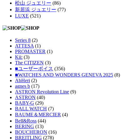
松山 ジュエリー
(86)
新居浜 ジュエリー
(77)
LUXE
(521)
Series 8
(2)
ATTESA
(1)
PROMASTER
(1)
Kii:
(3)
The CITIZEN
(3)
■ユーザーボイス
(356)
■WATCHES AND WONDERS GENEVA 2025
(8)
AbHeri
(2)
agnes b
(17)
ASTRON Revolution Line
(9)
ASTRON
(40)
BABY-G
(29)
BALL WATCH
(7)
BAUME＆MERCIER
(4)
Bell&Ross
(44)
BERING
(13)
BOUCHERON
(16)
BREITLING
(278)