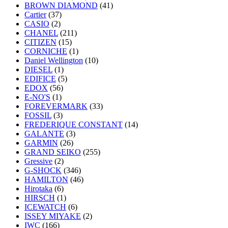
BROWN DIAMOND
(41)
Cartier
(37)
CASIO
(2)
CHANEL
(211)
CITIZEN
(15)
CORNICHE
(1)
Daniel Wellington
(10)
DIESEL
(1)
EDIFICE
(5)
EDOX
(56)
E-NO'S
(1)
FOREVERMARK
(33)
FOSSIL
(3)
FREDERIQUE CONSTANT
(14)
GALANTE
(3)
GARMIN
(26)
GRAND SEIKO
(255)
Gressive
(2)
G-SHOCK
(346)
HAMILTON
(46)
Hirotaka
(6)
HIRSCH
(1)
ICEWATCH
(6)
ISSEY MIYAKE
(2)
IWC
(166)