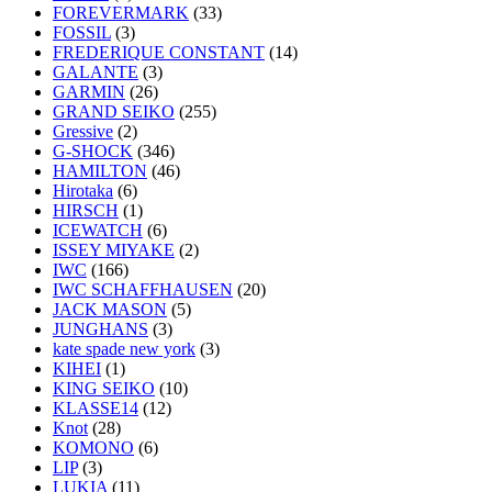
FOREVERMARK
(33)
FOSSIL
(3)
FREDERIQUE CONSTANT
(14)
GALANTE
(3)
GARMIN
(26)
GRAND SEIKO
(255)
Gressive
(2)
G-SHOCK
(346)
HAMILTON
(46)
Hirotaka
(6)
HIRSCH
(1)
ICEWATCH
(6)
ISSEY MIYAKE
(2)
IWC
(166)
IWC SCHAFFHAUSEN
(20)
JACK MASON
(5)
JUNGHANS
(3)
kate spade new york
(3)
KIHEI
(1)
KING SEIKO
(10)
KLASSE14
(12)
Knot
(28)
KOMONO
(6)
LIP
(3)
LUKIA
(11)