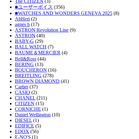
The CITIZEN
(3)
■ユーザーボイス
(356)
■WATCHES AND WONDERS GENEVA 2025
(8)
AbHeri
(2)
agnes b
(17)
ASTRON Revolution Line
(9)
ASTRON
(40)
BABY-G
(29)
BALL WATCH
(7)
BAUME＆MERCIER
(4)
Bell&Ross
(44)
BERING
(13)
BOUCHERON
(16)
BREITLING
(278)
BROWN DIAMOND
(41)
Cartier
(37)
CASIO
(2)
CHANEL
(211)
CITIZEN
(15)
CORNICHE
(1)
Daniel Wellington
(10)
DIESEL
(1)
EDIFICE
(5)
EDOX
(56)
E-NO'S
(1)