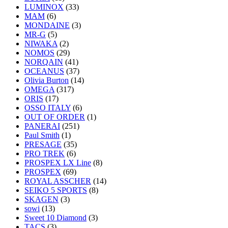
LUMINOX
(33)
MAM
(6)
MONDAINE
(3)
MR-G
(5)
NIWAKA
(2)
NOMOS
(29)
NORQAIN
(41)
OCEANUS
(37)
Olivia Burton
(14)
OMEGA
(317)
ORIS
(17)
OSSO ITALY
(6)
OUT OF ORDER
(1)
PANERAI
(251)
Paul Smith
(1)
PRESAGE
(35)
PRO TREK
(6)
PROSPEX LX Line
(8)
PROSPEX
(69)
ROYAL ASSCHER
(14)
SEIKO 5 SPORTS
(8)
SKAGEN
(3)
sowi
(13)
Sweet 10 Diamond
(3)
TACS
(3)