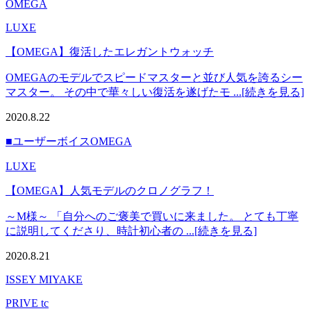
OMEGA
LUXE
【OMEGA】復活したエレガントウォッチ
OMEGAのモデルでスピードマスターと並び人気を誇るシー
マスター。 その中で華々しい復活を遂げたモ ...[続きを見る]
2020.8.22
■ユーザーボイス
OMEGA
LUXE
【OMEGA】人気モデルのクロノグラフ！
～M様～ 「自分へのご褒美で買いに来ました。 とても丁寧
に説明してくださり、時計初心者の ...[続きを見る]
2020.8.21
ISSEY MIYAKE
PRIVE tc