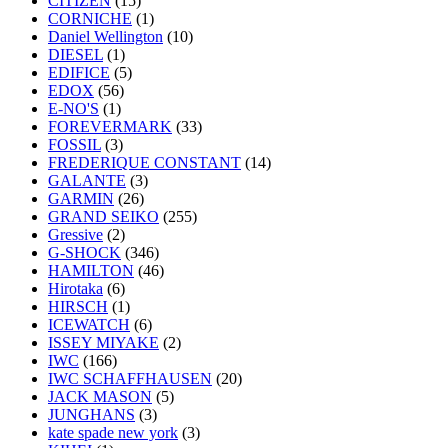
CITIZEN
(15)
CORNICHE
(1)
Daniel Wellington
(10)
DIESEL
(1)
EDIFICE
(5)
EDOX
(56)
E-NO'S
(1)
FOREVERMARK
(33)
FOSSIL
(3)
FREDERIQUE CONSTANT
(14)
GALANTE
(3)
GARMIN
(26)
GRAND SEIKO
(255)
Gressive
(2)
G-SHOCK
(346)
HAMILTON
(46)
Hirotaka
(6)
HIRSCH
(1)
ICEWATCH
(6)
ISSEY MIYAKE
(2)
IWC
(166)
IWC SCHAFFHAUSEN
(20)
JACK MASON
(5)
JUNGHANS
(3)
kate spade new york
(3)