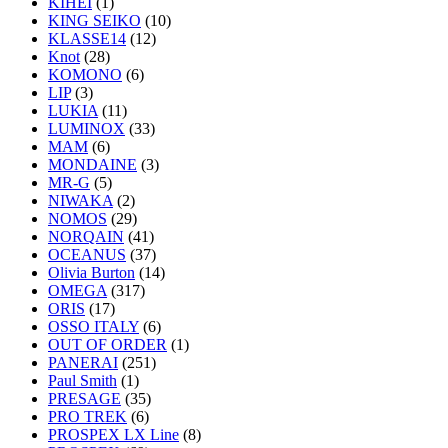
KIHEI
(1)
KING SEIKO
(10)
KLASSE14
(12)
Knot
(28)
KOMONO
(6)
LIP
(3)
LUKIA
(11)
LUMINOX
(33)
MAM
(6)
MONDAINE
(3)
MR-G
(5)
NIWAKA
(2)
NOMOS
(29)
NORQAIN
(41)
OCEANUS
(37)
Olivia Burton
(14)
OMEGA
(317)
ORIS
(17)
OSSO ITALY
(6)
OUT OF ORDER
(1)
PANERAI
(251)
Paul Smith
(1)
PRESAGE
(35)
PRO TREK
(6)
PROSPEX LX Line
(8)