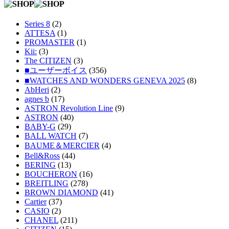
Series 8
(2)
ATTESA
(1)
PROMASTER
(1)
Kii:
(3)
The CITIZEN
(3)
■ユーザーボイス
(356)
■WATCHES AND WONDERS GENEVA 2025
(8)
AbHeri
(2)
agnes b
(17)
ASTRON Revolution Line
(9)
ASTRON
(40)
BABY-G
(29)
BALL WATCH
(7)
BAUME＆MERCIER
(4)
Bell&Ross
(44)
BERING
(13)
BOUCHERON
(16)
BREITLING
(278)
BROWN DIAMOND
(41)
Cartier
(37)
CASIO
(2)
CHANEL
(211)