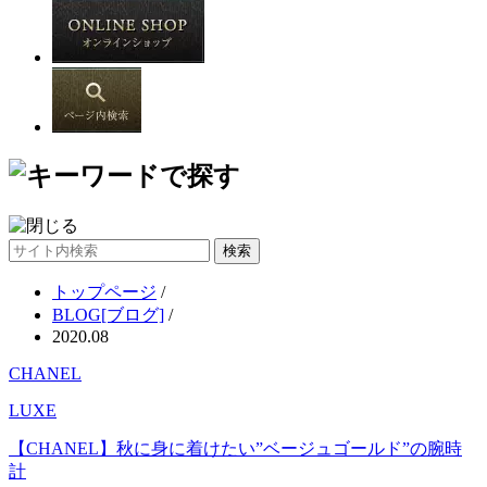
サ
イ
トップページ
/
ト
BLOG[ブログ]
/
内
2020.08
検
索
CHANEL
LUXE
【CHANEL】秋に身に着けたい”ベージュゴールド”の腕時
計