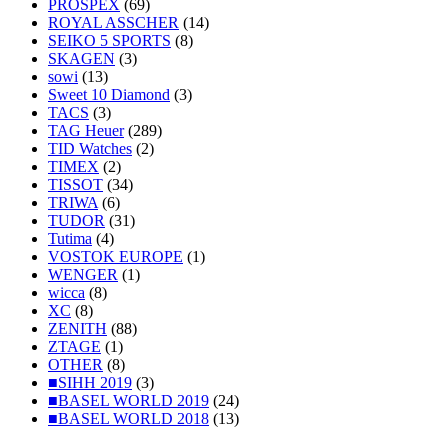
PROSPEX
(69)
ROYAL ASSCHER
(14)
SEIKO 5 SPORTS
(8)
SKAGEN
(3)
sowi
(13)
Sweet 10 Diamond
(3)
TACS
(3)
TAG Heuer
(289)
TID Watches
(2)
TIMEX
(2)
TISSOT
(34)
TRIWA
(6)
TUDOR
(31)
Tutima
(4)
VOSTOK EUROPE
(1)
WENGER
(1)
wicca
(8)
XC
(8)
ZENITH
(88)
ZTAGE
(1)
OTHER
(8)
■SIHH 2019
(3)
■BASEL WORLD 2019
(24)
■BASEL WORLD 2018
(13)