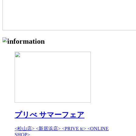
プリべ サマーフェア
<松山店> <新居浜店> <PRIVE tc> <ONLINE
SHOP>