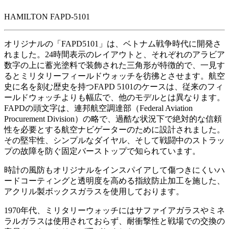
HAMILTON FAPD-5101
オリジナルの「FAPD5101」は、ベトナム戦争時代に開発さ
れました。24時間表示のレイアウトと、それぞれのアラビア
数字の上に蓄光塗料で装飾された三角形が特徴的で、一見す
るとミリタリーフィールドウォッチを彷彿とさせます。航空
史に名を刻む歴史を持つFAPD 5101のケースは、従来のフィ
ールドウォッチよりも幅広で、他のモデルとは異なります。
FAPDの頭文字は、連邦航空調達部（Federal Aviation
Procurement Division）の略で、過酷な状況下で絶対的な信頼
性を必要とする航空ナビゲーターのために設計されました。
その堅牢性、シンプルなダイヤル、そして戦闘中のストラッ
プの故障を防ぐ固定バーストップで知られています。
時計の風防もオリジナルをインスパイアして傷つきにくいハ
ードコーティングと透明度を高める指紋防止加工を施した、
アクリル製ボックスガラスを使用しております。
1970年代、ミリタリーウォッチにはサファイアガラスやミネ
ラルガラスは使用されておらず、耐衝撃性と戦場での交換の