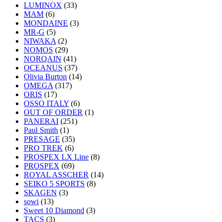
LUMINOX
(33)
MAM
(6)
MONDAINE
(3)
MR-G
(5)
NIWAKA
(2)
NOMOS
(29)
NORQAIN
(41)
OCEANUS
(37)
Olivia Burton
(14)
OMEGA
(317)
ORIS
(17)
OSSO ITALY
(6)
OUT OF ORDER
(1)
PANERAI
(251)
Paul Smith
(1)
PRESAGE
(35)
PRO TREK
(6)
PROSPEX LX Line
(8)
PROSPEX
(69)
ROYAL ASSCHER
(14)
SEIKO 5 SPORTS
(8)
SKAGEN
(3)
sowi
(13)
Sweet 10 Diamond
(3)
TACS
(3)