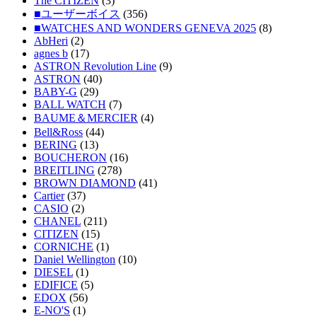
The CITIZEN
(3)
■ユーザーボイス
(356)
■WATCHES AND WONDERS GENEVA 2025
(8)
AbHeri
(2)
agnes b
(17)
ASTRON Revolution Line
(9)
ASTRON
(40)
BABY-G
(29)
BALL WATCH
(7)
BAUME＆MERCIER
(4)
Bell&Ross
(44)
BERING
(13)
BOUCHERON
(16)
BREITLING
(278)
BROWN DIAMOND
(41)
Cartier
(37)
CASIO
(2)
CHANEL
(211)
CITIZEN
(15)
CORNICHE
(1)
Daniel Wellington
(10)
DIESEL
(1)
EDIFICE
(5)
EDOX
(56)
E-NO'S
(1)