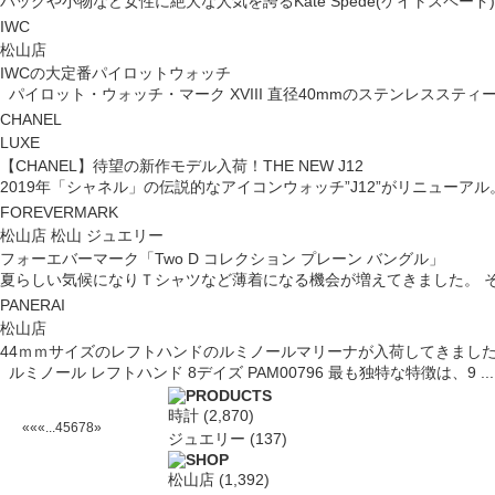
バッグや小物など女性に絶大な人気を誇るKate Spede(ケイトスペード)。
IWC
松山店
IWCの大定番パイロットウォッチ
パイロット・ウォッチ・マーク XVIII 直径40mmのステンレススティー .
CHANEL
LUXE
【CHANEL】待望の新作モデル入荷！THE NEW J12
2019年「シャネル」の伝説的なアイコンウォッチ”J12”がリニューアル。 そ
FOREVERMARK
松山店 松山 ジュエリー
フォーエバーマーク「Two D コレクション プレーン バングル」
夏らしい気候になりＴシャツなど薄着になる機会が増えてきました。 そんな
PANERAI
松山店
44ｍｍサイズのレフトハンドのルミノールマリーナが入荷してきまし
ルミノール レフトハンド 8デイズ PAM00796 最も独特な特徴は、9 ..
時計
(2,870)
««
«
...
4
5
6
7
8
»
ジュエリー
(137)
松山店
(1,392)