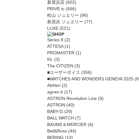
新居浜店
(602)
PRIVE tc
(666)
松山 ジュエリー
(86)
新居浜 ジュエリー
(77)
LUXE
(521)
Series 8
(2)
ATTESA
(1)
PROMASTER
(1)
Kii:
(3)
The CITIZEN
(3)
■ユーザーボイス
(356)
■WATCHES AND WONDERS GENEVA 2025
(8
AbHeri
(2)
agnes b
(17)
ASTRON Revolution Line
(9)
ASTRON
(40)
BABY-G
(29)
BALL WATCH
(7)
BAUME＆MERCIER
(4)
Bell&Ross
(44)
BERING
(13)