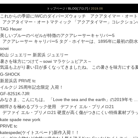
トップページ
/
BLOG[ブログ]
/
2019.06
これからの季節にIWCのダイバーズウォッチ アクアタイマー・オー
アクアタイマー・オートマティック 「アクアタイマー」コレクションの最小
TAG Heuer
美しいブルーのベゼルが特徴のアクアレーサーキャリバー5
アクアレーサー キャリバー5 タグ・ホイヤーは、1895年に最初の防水ケー
sowi
松山 ジュエリー 新居浜 ジュエリー
暑さを味方につけて～sowi マラケシュピアス～
気温も上がり暑い日が多くなってきましたね。 この暑さを味方にする夏にピ
G-SHOCK
新居浜店 PRIVE tc
イルクジ 25周年記念限定 入荷！
GF-8251K-7JR
みなさま、こんにちは。 「Love the sea and the earth」の2019年モ .
精悍さを極めるブラック使用 デファイ エル・プリメロ21
デファイ エル・プリメロ21 硬度が高く傷がつきにくい特殊素材ブラックセ
kate spade new york
PRIVE tc
katespede(ケイトスペード)新作入荷！！