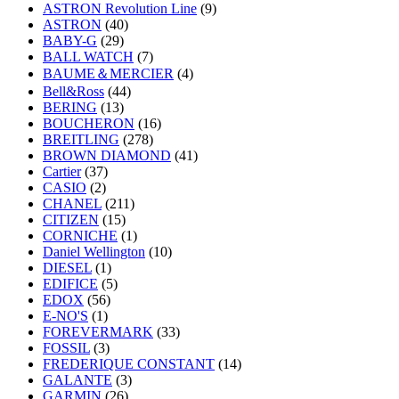
ASTRON Revolution Line
(9)
ASTRON
(40)
BABY-G
(29)
BALL WATCH
(7)
BAUME＆MERCIER
(4)
Bell&Ross
(44)
BERING
(13)
BOUCHERON
(16)
BREITLING
(278)
BROWN DIAMOND
(41)
Cartier
(37)
CASIO
(2)
CHANEL
(211)
CITIZEN
(15)
CORNICHE
(1)
Daniel Wellington
(10)
DIESEL
(1)
EDIFICE
(5)
EDOX
(56)
E-NO'S
(1)
FOREVERMARK
(33)
FOSSIL
(3)
FREDERIQUE CONSTANT
(14)
GALANTE
(3)
GARMIN
(26)