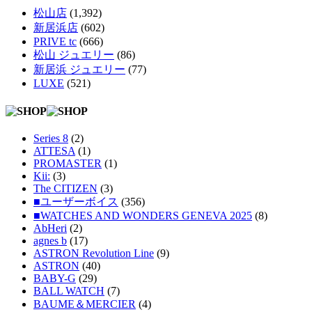
松山店
(1,392)
新居浜店
(602)
PRIVE tc
(666)
松山 ジュエリー
(86)
新居浜 ジュエリー
(77)
LUXE
(521)
Series 8
(2)
ATTESA
(1)
PROMASTER
(1)
Kii:
(3)
The CITIZEN
(3)
■ユーザーボイス
(356)
■WATCHES AND WONDERS GENEVA 2025
(8)
AbHeri
(2)
agnes b
(17)
ASTRON Revolution Line
(9)
ASTRON
(40)
BABY-G
(29)
BALL WATCH
(7)
BAUME＆MERCIER
(4)