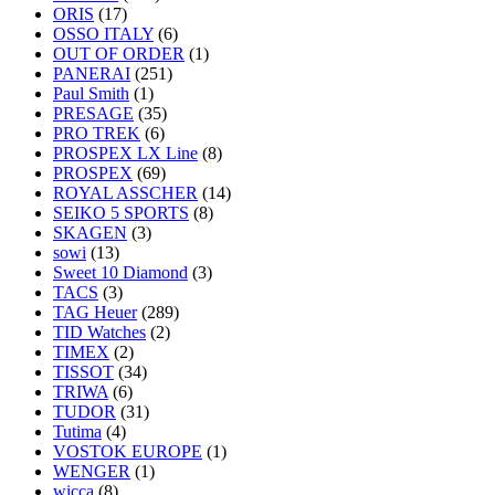
ORIS
(17)
OSSO ITALY
(6)
OUT OF ORDER
(1)
PANERAI
(251)
Paul Smith
(1)
PRESAGE
(35)
PRO TREK
(6)
PROSPEX LX Line
(8)
PROSPEX
(69)
ROYAL ASSCHER
(14)
SEIKO 5 SPORTS
(8)
SKAGEN
(3)
sowi
(13)
Sweet 10 Diamond
(3)
TACS
(3)
TAG Heuer
(289)
TID Watches
(2)
TIMEX
(2)
TISSOT
(34)
TRIWA
(6)
TUDOR
(31)
Tutima
(4)
VOSTOK EUROPE
(1)
WENGER
(1)
wicca
(8)