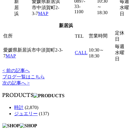
0897-
10:30
新
愛媛県新居浜
毎週
33-
～
居
市中須賀町2-
水曜
1100
18:30
3-7
MAP
浜
日
新居浜
定休
住所
営業時間
TEL
日
毎週
愛媛県新居浜市中須賀町2-3-
10:30～
CALL
水曜
7
MAP
18:30
日
< 前の記事へ
ブログ一覧はこちら
次の記事へ >
時計
(2,870)
ジュエリー
(137)