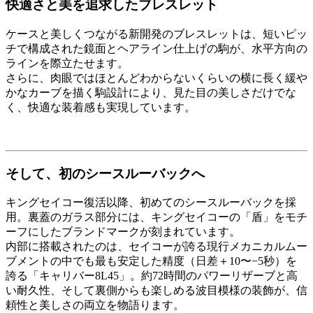
快適さと美を追求したブレスレット
ケースと美しくつながる新開発のブレスレットは、短いピッ
チで構成された鏡面とヘアライン仕上げの駒が、水平方向の
ラインを際立たせます。
さらに、肉眼ではほとんどわからないくらいの横に長く緩や
かなカーブを描く駒設計により、見た目の美しさだけでな
く、快適な装着感も実現しています。
そして、初のシースルーバックへ
キングセイコー復活以降、初めてのシースルーバックを採
用。裏蓋のガラス部分には、キングセイコーの「盾」をモチ
ーフにしたブランドマークが刻まれています。
内部に搭載されたのは、セイコーが誇る現行メカニカルムー
ブメントの中でも最も安定した精度（日差＋10〜−5秒）を
誇る「キャリバー8L45」。約72時間のパワーリザーブと高
い耐久性、そして裏側からも楽しめる波目模様の装飾が、信
頼性と美しさの両立を物語ります。