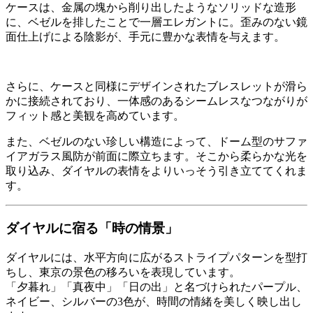
ケースは、金属の塊から削り出したようなソリッドな造形
に、ベゼルを排したことで一層エレガントに。歪みのない鏡
面仕上げによる陰影が、手元に豊かな表情を与えます。
さらに、ケースと同様にデザインされたブレスレットが滑ら
かに接続されており、一体感のあるシームレスなつながりが
フィット感と美観を高めています。
また、ベゼルのない珍しい構造によって、ドーム型のサファ
イアガラス風防が前面に際立ちます。そこから柔らかな光を
取り込み、ダイヤルの表情をよりいっそう引き立ててくれま
す。
ダイヤルに宿る「時の情景」
ダイヤルには、水平方向に広がるストライプパターンを型打
ちし、東京の景色の移ろいを表現しています。
「夕暮れ」「真夜中」「日の出」と名づけられたパープル、
ネイビー、シルバーの3色が、時間の情緒を美しく映し出し