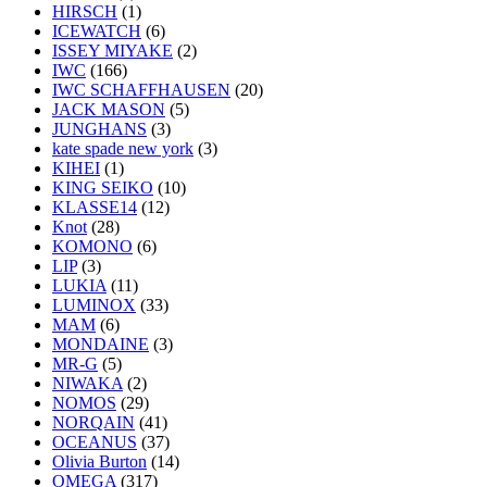
HIRSCH
(1)
ICEWATCH
(6)
ISSEY MIYAKE
(2)
IWC
(166)
IWC SCHAFFHAUSEN
(20)
JACK MASON
(5)
JUNGHANS
(3)
kate spade new york
(3)
KIHEI
(1)
KING SEIKO
(10)
KLASSE14
(12)
Knot
(28)
KOMONO
(6)
LIP
(3)
LUKIA
(11)
LUMINOX
(33)
MAM
(6)
MONDAINE
(3)
MR-G
(5)
NIWAKA
(2)
NOMOS
(29)
NORQAIN
(41)
OCEANUS
(37)
Olivia Burton
(14)
OMEGA
(317)