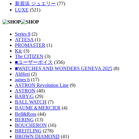
新居浜 ジュエリー
(77)
LUXE
(521)
Series 8
(2)
ATTESA
(1)
PROMASTER
(1)
Kii:
(3)
The CITIZEN
(3)
■ユーザーボイス
(356)
■WATCHES AND WONDERS GENEVA 2025
(8)
AbHeri
(2)
agnes b
(17)
ASTRON Revolution Line
(9)
ASTRON
(40)
BABY-G
(29)
BALL WATCH
(7)
BAUME＆MERCIER
(4)
Bell&Ross
(44)
BERING
(13)
BOUCHERON
(16)
BREITLING
(278)
BROWN DIAMOND
(41)