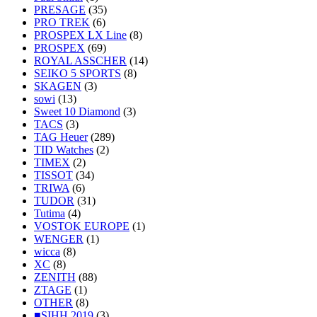
PRESAGE
(35)
PRO TREK
(6)
PROSPEX LX Line
(8)
PROSPEX
(69)
ROYAL ASSCHER
(14)
SEIKO 5 SPORTS
(8)
SKAGEN
(3)
sowi
(13)
Sweet 10 Diamond
(3)
TACS
(3)
TAG Heuer
(289)
TID Watches
(2)
TIMEX
(2)
TISSOT
(34)
TRIWA
(6)
TUDOR
(31)
Tutima
(4)
VOSTOK EUROPE
(1)
WENGER
(1)
wicca
(8)
XC
(8)
ZENITH
(88)
ZTAGE
(1)
OTHER
(8)
■SIHH 2019
(3)