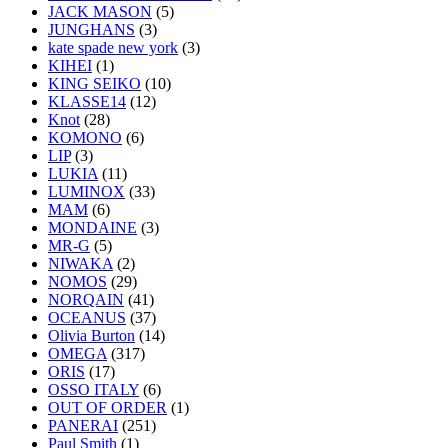
JACK MASON
(5)
JUNGHANS
(3)
kate spade new york
(3)
KIHEI
(1)
KING SEIKO
(10)
KLASSE14
(12)
Knot
(28)
KOMONO
(6)
LIP
(3)
LUKIA
(11)
LUMINOX
(33)
MAM
(6)
MONDAINE
(3)
MR-G
(5)
NIWAKA
(2)
NOMOS
(29)
NORQAIN
(41)
OCEANUS
(37)
Olivia Burton
(14)
OMEGA
(317)
ORIS
(17)
OSSO ITALY
(6)
OUT OF ORDER
(1)
PANERAI
(251)
Paul Smith
(1)