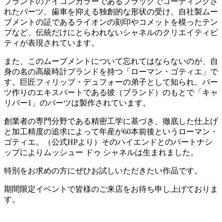
ブランドのアイコンカラーであるブラックでコーティングさ
れたパーツ、歯車を抑える独創的な形状の受け、自社製ムー
ブメントの証であるライオンの刻印やコメットを模ったテン
プなど、伝統だけにとらわれないシャネルのクリエイティビ
ティが表現されています。
また、このムーブメントについて忘れてはならないのが、自
身の名の高級時計ブランドを持つ「ローマン・ゴティエ」で
す。巨匠フィリップ・デュフォーの弟子として知られ、パー
ツ作りのエキスパートである彼（ブランド）のもとで「キャ
リバー1」のパーツは製作されています。
創業者の専門分野である精密工学に基づき、徹底した仕上げ
と加工精度の追求によって年産が60本前後というローマン・
ゴティエ。（公式HPより）そのハイエンドとのパートナシ
ップによりムッシュー ドゥ シャネルは生まれました。
特別をお求めの方にぜひお試しいただきたい作品です。
期間限定イベントで皆様のご来店をお待ち申し上げておりま
す。