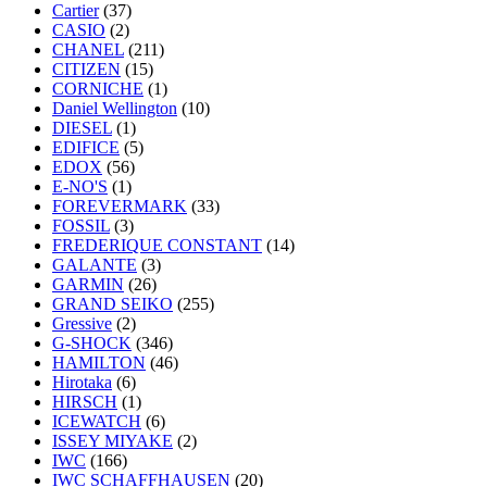
Cartier
(37)
CASIO
(2)
CHANEL
(211)
CITIZEN
(15)
CORNICHE
(1)
Daniel Wellington
(10)
DIESEL
(1)
EDIFICE
(5)
EDOX
(56)
E-NO'S
(1)
FOREVERMARK
(33)
FOSSIL
(3)
FREDERIQUE CONSTANT
(14)
GALANTE
(3)
GARMIN
(26)
GRAND SEIKO
(255)
Gressive
(2)
G-SHOCK
(346)
HAMILTON
(46)
Hirotaka
(6)
HIRSCH
(1)
ICEWATCH
(6)
ISSEY MIYAKE
(2)
IWC
(166)
IWC SCHAFFHAUSEN
(20)