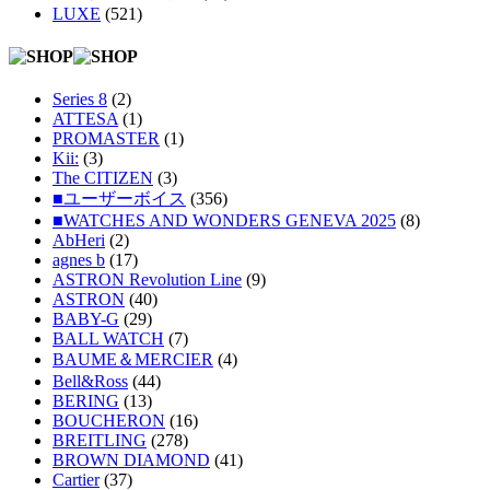
LUXE
(521)
Series 8
(2)
ATTESA
(1)
PROMASTER
(1)
Kii:
(3)
The CITIZEN
(3)
■ユーザーボイス
(356)
■WATCHES AND WONDERS GENEVA 2025
(8)
AbHeri
(2)
agnes b
(17)
ASTRON Revolution Line
(9)
ASTRON
(40)
BABY-G
(29)
BALL WATCH
(7)
BAUME＆MERCIER
(4)
Bell&Ross
(44)
BERING
(13)
BOUCHERON
(16)
BREITLING
(278)
BROWN DIAMOND
(41)
Cartier
(37)