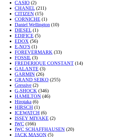
CASIO
(2)
CHANEL
(211)
CITIZEN
(15)
CORNICHE
(1)
Daniel Wellington
(10)
DIESEL
(1)
EDIFICE
(5)
EDOX
(56)
E-NO'S
(1)
FOREVERMARK
(33)
FOSSIL
(3)
FREDERIQUE CONSTANT
(14)
GALANTE
(3)
GARMIN
(26)
GRAND SEIKO
(255)
Gressive
(2)
G-SHOCK
(346)
HAMILTON
(46)
Hirotaka
(6)
HIRSCH
(1)
ICEWATCH
(6)
ISSEY MIYAKE
(2)
IWC
(166)
IWC SCHAFFHAUSEN
(20)
JACK MASON
(5)