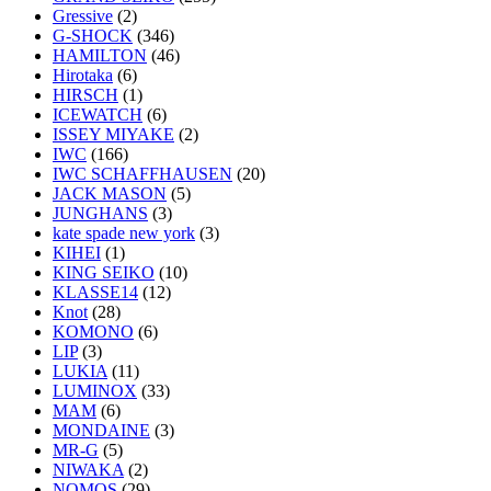
Gressive
(2)
G-SHOCK
(346)
HAMILTON
(46)
Hirotaka
(6)
HIRSCH
(1)
ICEWATCH
(6)
ISSEY MIYAKE
(2)
IWC
(166)
IWC SCHAFFHAUSEN
(20)
JACK MASON
(5)
JUNGHANS
(3)
kate spade new york
(3)
KIHEI
(1)
KING SEIKO
(10)
KLASSE14
(12)
Knot
(28)
KOMONO
(6)
LIP
(3)
LUKIA
(11)
LUMINOX
(33)
MAM
(6)
MONDAINE
(3)
MR-G
(5)
NIWAKA
(2)
NOMOS
(29)