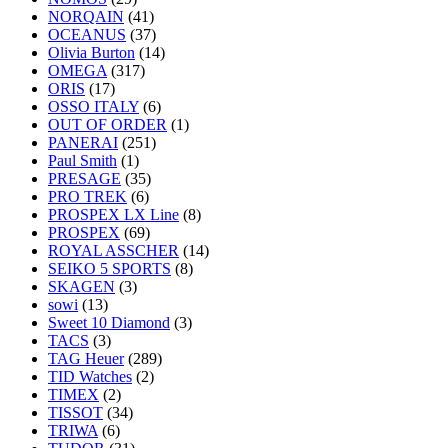
NORQAIN
(41)
OCEANUS
(37)
Olivia Burton
(14)
OMEGA
(317)
ORIS
(17)
OSSO ITALY
(6)
OUT OF ORDER
(1)
PANERAI
(251)
Paul Smith
(1)
PRESAGE
(35)
PRO TREK
(6)
PROSPEX LX Line
(8)
PROSPEX
(69)
ROYAL ASSCHER
(14)
SEIKO 5 SPORTS
(8)
SKAGEN
(3)
sowi
(13)
Sweet 10 Diamond
(3)
TACS
(3)
TAG Heuer
(289)
TID Watches
(2)
TIMEX
(2)
TISSOT
(34)
TRIWA
(6)