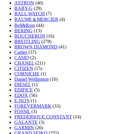
ASTRON
(40)
BABY-G
(29)
BALL WATCH
(7)
BAUME＆MERCIER
(4)
Bell&Ross
(44)
BERING
(13)
BOUCHERON
(16)
BREITLING
(278)
BROWN DIAMOND
(41)
Cartier
(37)
CASIO
(2)
CHANEL
(211)
CITIZEN
(15)
CORNICHE
(1)
Daniel Wellington
(10)
DIESEL
(1)
EDIFICE
(5)
EDOX
(56)
E-NO'S
(1)
FOREVERMARK
(33)
FOSSIL
(3)
FREDERIQUE CONSTANT
(14)
GALANTE
(3)
GARMIN
(26)
GRAND SEIKO
(255)