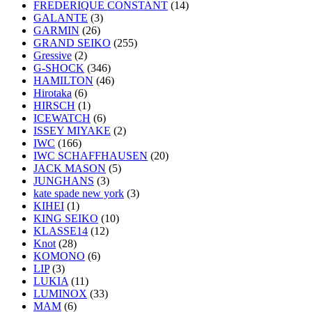
FREDERIQUE CONSTANT
(14)
GALANTE
(3)
GARMIN
(26)
GRAND SEIKO
(255)
Gressive
(2)
G-SHOCK
(346)
HAMILTON
(46)
Hirotaka
(6)
HIRSCH
(1)
ICEWATCH
(6)
ISSEY MIYAKE
(2)
IWC
(166)
IWC SCHAFFHAUSEN
(20)
JACK MASON
(5)
JUNGHANS
(3)
kate spade new york
(3)
KIHEI
(1)
KING SEIKO
(10)
KLASSE14
(12)
Knot
(28)
KOMONO
(6)
LIP
(3)
LUKIA
(11)
LUMINOX
(33)
MAM
(6)