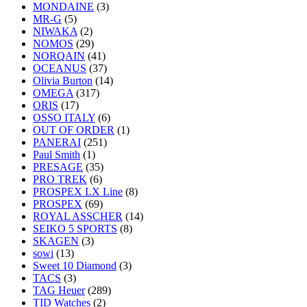
MONDAINE
(3)
MR-G
(5)
NIWAKA
(2)
NOMOS
(29)
NORQAIN
(41)
OCEANUS
(37)
Olivia Burton
(14)
OMEGA
(317)
ORIS
(17)
OSSO ITALY
(6)
OUT OF ORDER
(1)
PANERAI
(251)
Paul Smith
(1)
PRESAGE
(35)
PRO TREK
(6)
PROSPEX LX Line
(8)
PROSPEX
(69)
ROYAL ASSCHER
(14)
SEIKO 5 SPORTS
(8)
SKAGEN
(3)
sowi
(13)
Sweet 10 Diamond
(3)
TACS
(3)
TAG Heuer
(289)
TID Watches
(2)