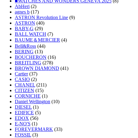
■WATCHES AND WONDERS GENEVA 2025
(8)
AbHeri
(2)
agnes b
(17)
ASTRON Revolution Line
(9)
ASTRON
(40)
BABY-G
(29)
BALL WATCH
(7)
BAUME＆MERCIER
(4)
Bell&Ross
(44)
BERING
(13)
BOUCHERON
(16)
BREITLING
(278)
BROWN DIAMOND
(41)
Cartier
(37)
CASIO
(2)
CHANEL
(211)
CITIZEN
(15)
CORNICHE
(1)
Daniel Wellington
(10)
DIESEL
(1)
EDIFICE
(5)
EDOX
(56)
E-NO'S
(1)
FOREVERMARK
(33)
FOSSIL
(3)