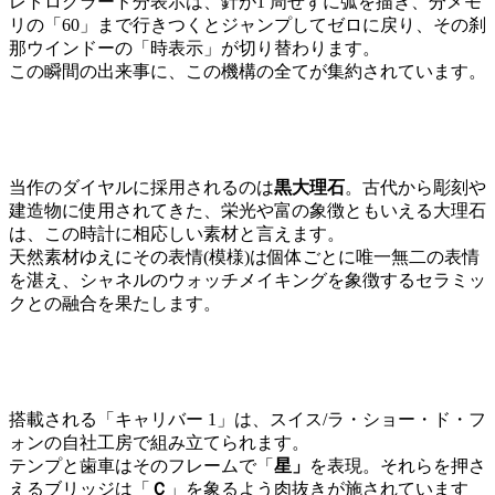
レトログラード分表示は、針が1 周せずに弧を描き、分メモ
リの「60」まで行きつくとジャンプしてゼロに戻り、その刹
那ウインドーの「時表示」が切り替わります。
この瞬間の出来事に、この機構の全てが集約されています。
当作のダイヤルに採用されるのは
黒大理石
。古代から彫刻や
建造物に使用されてきた、栄光や富の象徴ともいえる大理石
は、この時計に相応しい素材と言えます。
天然素材ゆえにその表情(模様)は個体ごとに唯一無二の表情
を湛え、シャネルのウォッチメイキングを象徴するセラミッ
クとの融合を果たします。
搭載される「キャリバー 1」は、スイス/ラ・ショー・ド・フ
ォンの自社工房で組み立てられます。
テンプと歯車はそのフレームで「
星」
を表現。それらを押さ
えるブリッジは「
Ｃ
」を象るよう肉抜きが施されています