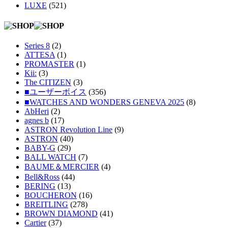
LUXE
(521)
Series 8
(2)
ATTESA
(1)
PROMASTER
(1)
Kii:
(3)
The CITIZEN
(3)
■ユーザーボイス
(356)
■WATCHES AND WONDERS GENEVA 2025
(8)
AbHeri
(2)
agnes b
(17)
ASTRON Revolution Line
(9)
ASTRON
(40)
BABY-G
(29)
BALL WATCH
(7)
BAUME＆MERCIER
(4)
Bell&Ross
(44)
BERING
(13)
BOUCHERON
(16)
BREITLING
(278)
BROWN DIAMOND
(41)
Cartier
(37)