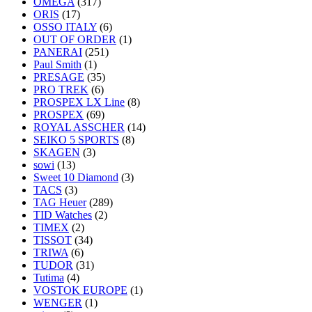
OMEGA
(317)
ORIS
(17)
OSSO ITALY
(6)
OUT OF ORDER
(1)
PANERAI
(251)
Paul Smith
(1)
PRESAGE
(35)
PRO TREK
(6)
PROSPEX LX Line
(8)
PROSPEX
(69)
ROYAL ASSCHER
(14)
SEIKO 5 SPORTS
(8)
SKAGEN
(3)
sowi
(13)
Sweet 10 Diamond
(3)
TACS
(3)
TAG Heuer
(289)
TID Watches
(2)
TIMEX
(2)
TISSOT
(34)
TRIWA
(6)
TUDOR
(31)
Tutima
(4)
VOSTOK EUROPE
(1)
WENGER
(1)