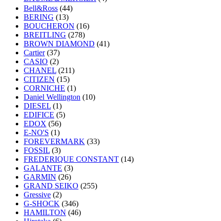
Bell&Ross
(44)
BERING
(13)
BOUCHERON
(16)
BREITLING
(278)
BROWN DIAMOND
(41)
Cartier
(37)
CASIO
(2)
CHANEL
(211)
CITIZEN
(15)
CORNICHE
(1)
Daniel Wellington
(10)
DIESEL
(1)
EDIFICE
(5)
EDOX
(56)
E-NO'S
(1)
FOREVERMARK
(33)
FOSSIL
(3)
FREDERIQUE CONSTANT
(14)
GALANTE
(3)
GARMIN
(26)
GRAND SEIKO
(255)
Gressive
(2)
G-SHOCK
(346)
HAMILTON
(46)