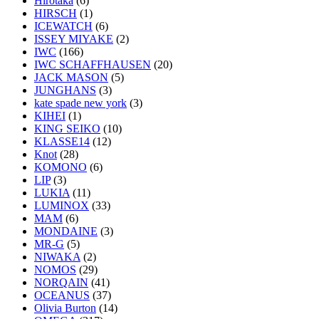
Hirotaka
(6)
HIRSCH
(1)
ICEWATCH
(6)
ISSEY MIYAKE
(2)
IWC
(166)
IWC SCHAFFHAUSEN
(20)
JACK MASON
(5)
JUNGHANS
(3)
kate spade new york
(3)
KIHEI
(1)
KING SEIKO
(10)
KLASSE14
(12)
Knot
(28)
KOMONO
(6)
LIP
(3)
LUKIA
(11)
LUMINOX
(33)
MAM
(6)
MONDAINE
(3)
MR-G
(5)
NIWAKA
(2)
NOMOS
(29)
NORQAIN
(41)
OCEANUS
(37)
Olivia Burton
(14)