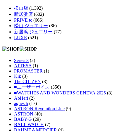
松山店
(1,392)
新居浜店
(602)
PRIVE tc
(666)
松山 ジュエリー
(86)
新居浜 ジュエリー
(77)
LUXE
(521)
Series 8
(2)
ATTESA
(1)
PROMASTER
(1)
Kii:
(3)
The CITIZEN
(3)
■ユーザーボイス
(356)
■WATCHES AND WONDERS GENEVA 2025
(8)
AbHeri
(2)
agnes b
(17)
ASTRON Revolution Line
(9)
ASTRON
(40)
BABY-G
(29)
BALL WATCH
(7)
BAUME＆MERCIER
(4)