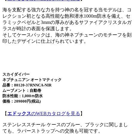
海を支配する強力な力を持つ神の名を冠する当モデルは、コ
レクション初となる高性能な飽和潜水1000m防水を備え、セ
ラミックベゼルと3mmの厚みがあるサファイアクリスタルガ
ラスが時計の表面を保護します。
そしてケースバックは、海の神ネプチューンのモチーフを刻
印したデザインに仕上げられています。
スカイダイバー
ネプチュニアン オートマティック
品番：80120-37RNNCA-NIR
ムーブメント：自動巻
防水性能：1,000ｍ防水
価格：209000円(税込)
【
エドックス
のWEBカタログを見る
】
ステンレススチール ケースのブルー、ブラックに関しまし
ても、ラバーストラップへの交換も可能です。