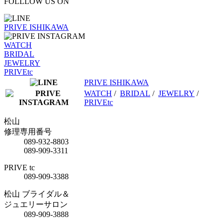
FOLLLOW US ON
PRIVE ISHIKAWA
WATCH
BRIDAL
JEWELRY
PRIVEtc
PRIVE ISHIKAWA
WATCH
/
BRIDAL
/
JEWELRY
/
PRIVEtc
松山
修理専用番号
089-932-8803
089-909-3311
PRIVE tc
089-909-3388
松山 ブライダル＆
ジュエリーサロン
089-909-3888