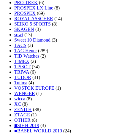
PRO TREK
(6)
PROSPEX LX Line
(8)
PROSPEX
(69)
ROYAL ASSCHER
(14)
SEIKO 5 SPORTS
(8)
SKAGEN
(3)
sowi
(13)
Sweet 10 Diamond
(3)
TACS
(3)
TAG Heuer
(289)
TID Watches
(2)
TIMEX
(2)
TISSOT
(34)
TRIWA
(6)
TUDOR
(31)
Tutima
(4)
VOSTOK EUROPE
(1)
WENGER
(1)
wicca
(8)
XC
(8)
ZENITH
(88)
ZTAGE
(1)
OTHER
(8)
■SIHH 2019
(3)
■BASEL WORLD 2019
(24)