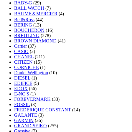
BABY-G
(29)
BALL WATCH
(7)
BAUME＆MERCIER
(4)
Bell&Ross
(44)
BERING
(13)
BOUCHERON
(16)
BREITLING
(278)
BROWN DIAMOND
(41)
Cartier
(37)
CASIO
(2)
CHANEL
(211)
CITIZEN
(15)
CORNICHE
(1)
Daniel Wellington
(10)
DIESEL
(1)
EDIFICE
(5)
EDOX
(56)
E-NO'S
(1)
FOREVERMARK
(33)
FOSSIL
(3)
FREDERIQUE CONSTANT
(14)
GALANTE
(3)
GARMIN
(26)
GRAND SEIKO
(255)
Gressive
(2)