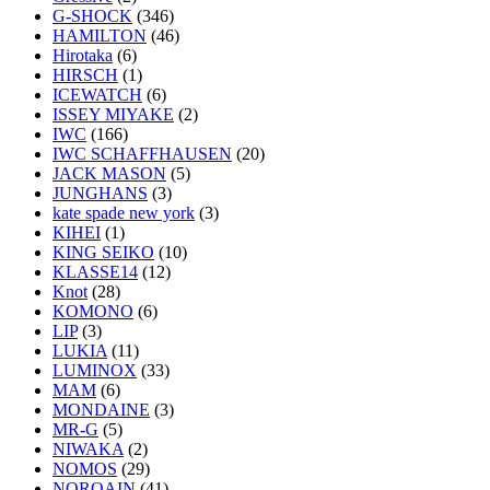
G-SHOCK
(346)
HAMILTON
(46)
Hirotaka
(6)
HIRSCH
(1)
ICEWATCH
(6)
ISSEY MIYAKE
(2)
IWC
(166)
IWC SCHAFFHAUSEN
(20)
JACK MASON
(5)
JUNGHANS
(3)
kate spade new york
(3)
KIHEI
(1)
KING SEIKO
(10)
KLASSE14
(12)
Knot
(28)
KOMONO
(6)
LIP
(3)
LUKIA
(11)
LUMINOX
(33)
MAM
(6)
MONDAINE
(3)
MR-G
(5)
NIWAKA
(2)
NOMOS
(29)
NORQAIN
(41)