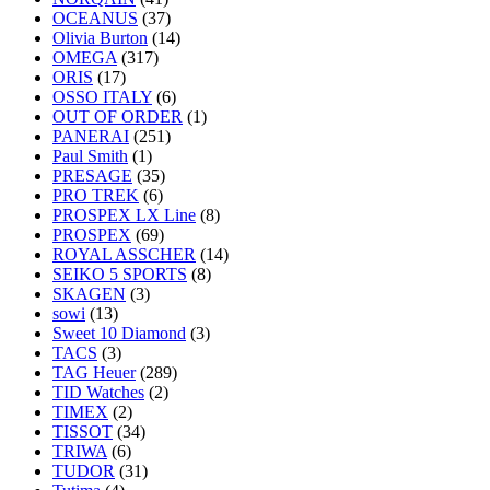
OCEANUS
(37)
Olivia Burton
(14)
OMEGA
(317)
ORIS
(17)
OSSO ITALY
(6)
OUT OF ORDER
(1)
PANERAI
(251)
Paul Smith
(1)
PRESAGE
(35)
PRO TREK
(6)
PROSPEX LX Line
(8)
PROSPEX
(69)
ROYAL ASSCHER
(14)
SEIKO 5 SPORTS
(8)
SKAGEN
(3)
sowi
(13)
Sweet 10 Diamond
(3)
TACS
(3)
TAG Heuer
(289)
TID Watches
(2)
TIMEX
(2)
TISSOT
(34)
TRIWA
(6)
TUDOR
(31)