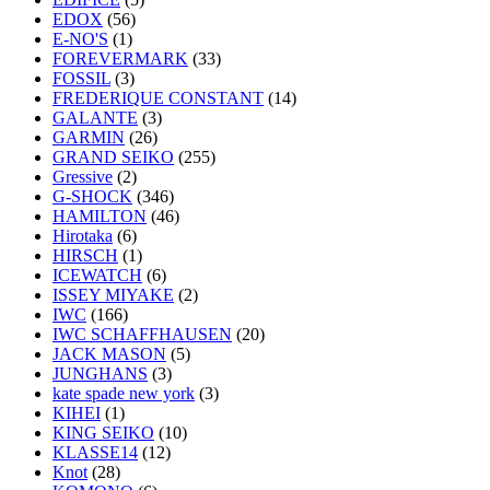
EDOX
(56)
E-NO'S
(1)
FOREVERMARK
(33)
FOSSIL
(3)
FREDERIQUE CONSTANT
(14)
GALANTE
(3)
GARMIN
(26)
GRAND SEIKO
(255)
Gressive
(2)
G-SHOCK
(346)
HAMILTON
(46)
Hirotaka
(6)
HIRSCH
(1)
ICEWATCH
(6)
ISSEY MIYAKE
(2)
IWC
(166)
IWC SCHAFFHAUSEN
(20)
JACK MASON
(5)
JUNGHANS
(3)
kate spade new york
(3)
KIHEI
(1)
KING SEIKO
(10)
KLASSE14
(12)
Knot
(28)