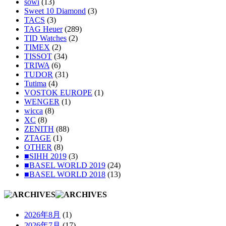
sowi
(13)
Sweet 10 Diamond
(3)
TACS
(3)
TAG Heuer
(289)
TID Watches
(2)
TIMEX
(2)
TISSOT
(34)
TRIWA
(6)
TUDOR
(31)
Tutima
(4)
VOSTOK EUROPE
(1)
WENGER
(1)
wicca
(8)
XC
(8)
ZENITH
(88)
ZTAGE
(1)
OTHER
(8)
■SIHH 2019
(3)
■BASEL WORLD 2019
(24)
■BASEL WORLD 2018
(13)
2026年8月
(1)
2026年7月
(17)