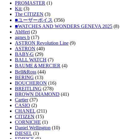
PROMASTER
(1)
Kii:
(3)
The CITIZEN
(3)
■ユーザーボイス
(356)
■WATCHES AND WONDERS GENEVA 2025
(8)
AbHeri
(2)
agnes b
(17)
ASTRON Revolution Line
(9)
ASTRON
(40)
BABY-G
(29)
BALL WATCH
(7)
BAUME＆MERCIER
(4)
Bell&Ross
(44)
BERING
(13)
BOUCHERON
(16)
BREITLING
(278)
BROWN DIAMOND
(41)
Cartier
(37)
CASIO
(2)
CHANEL
(211)
CITIZEN
(15)
CORNICHE
(1)
Daniel Wellington
(10)
DIESEL
(1)
EDIFICE
(5)