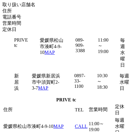
取り扱い店舗名
住所
電話番号
営業時間
定休日
PRIVE
089-
11:00
愛媛県松山
毎
tc
909-
～
市湊町4-9-
週
3388
19:00
10
MAP
水
曜
日
0897-
10:30
新
愛媛県新居浜
毎週
33-
～
居
市中須賀町2-
水曜
1100
18:30
3-7
MAP
浜
日
PRIVE tc
定休
住所
営業時間
TEL
日
毎週
11:00～
愛媛県松山市湊町4-9-10
MAP
CALL
水曜
19:00