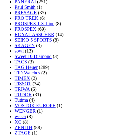
PANERAI
(251)
Paul Smith
(1)
PRESAGE
(35)
PRO TREK
(6)
PROSPEX LX Line
(8)
PROSPEX
(69)
ROYAL ASSCHER
(14)
SEIKO 5 SPORTS
(8)
SKAGEN
(3)
sowi
(13)
Sweet 10 Diamond
(3)
TACS
(3)
TAG Heuer
(289)
TID Watches
(2)
TIMEX
(2)
TISSOT
(34)
TRIWA
(6)
TUDOR
(31)
Tutima
(4)
VOSTOK EUROPE
(1)
WENGER
(1)
wicca
(8)
XC
(8)
ZENITH
(88)
ZTAGE
(1)