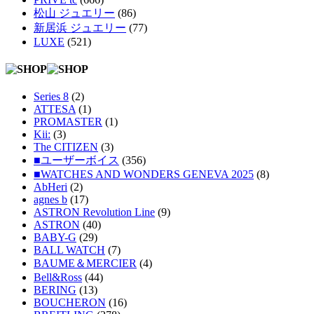
松山 ジュエリー
(86)
新居浜 ジュエリー
(77)
LUXE
(521)
Series 8
(2)
ATTESA
(1)
PROMASTER
(1)
Kii:
(3)
The CITIZEN
(3)
■ユーザーボイス
(356)
■WATCHES AND WONDERS GENEVA 2025
(8)
AbHeri
(2)
agnes b
(17)
ASTRON Revolution Line
(9)
ASTRON
(40)
BABY-G
(29)
BALL WATCH
(7)
BAUME＆MERCIER
(4)
Bell&Ross
(44)
BERING
(13)
BOUCHERON
(16)