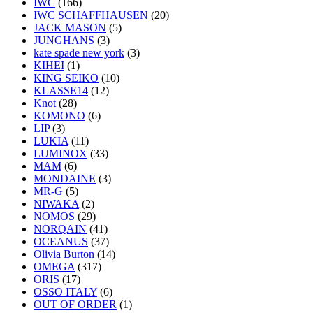
IWC
(166)
IWC SCHAFFHAUSEN
(20)
JACK MASON
(5)
JUNGHANS
(3)
kate spade new york
(3)
KIHEI
(1)
KING SEIKO
(10)
KLASSE14
(12)
Knot
(28)
KOMONO
(6)
LIP
(3)
LUKIA
(11)
LUMINOX
(33)
MAM
(6)
MONDAINE
(3)
MR-G
(5)
NIWAKA
(2)
NOMOS
(29)
NORQAIN
(41)
OCEANUS
(37)
Olivia Burton
(14)
OMEGA
(317)
ORIS
(17)
OSSO ITALY
(6)
OUT OF ORDER
(1)