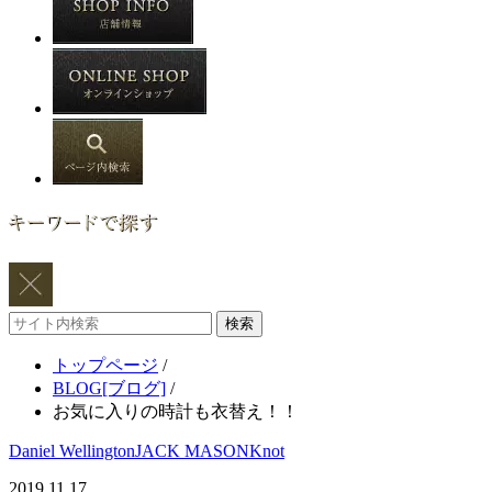
サ
イ
トップページ
/
ト
BLOG[ブログ]
/
内
お気に入りの時計も衣替え！！
検
索
Daniel Wellington
JACK MASON
Knot
2019.11.17