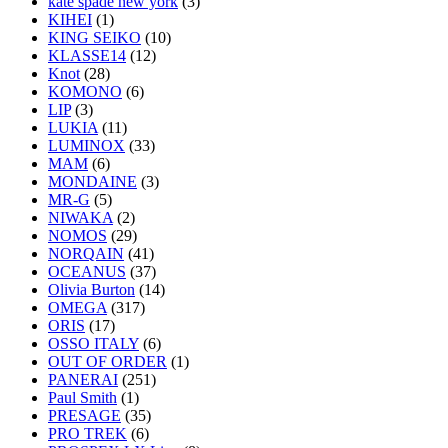
kate spade new york
(3)
KIHEI
(1)
KING SEIKO
(10)
KLASSE14
(12)
Knot
(28)
KOMONO
(6)
LIP
(3)
LUKIA
(11)
LUMINOX
(33)
MAM
(6)
MONDAINE
(3)
MR-G
(5)
NIWAKA
(2)
NOMOS
(29)
NORQAIN
(41)
OCEANUS
(37)
Olivia Burton
(14)
OMEGA
(317)
ORIS
(17)
OSSO ITALY
(6)
OUT OF ORDER
(1)
PANERAI
(251)
Paul Smith
(1)
PRESAGE
(35)
PRO TREK
(6)