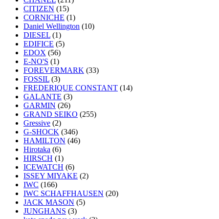
CITIZEN
(15)
CORNICHE
(1)
Daniel Wellington
(10)
DIESEL
(1)
EDIFICE
(5)
EDOX
(56)
E-NO'S
(1)
FOREVERMARK
(33)
FOSSIL
(3)
FREDERIQUE CONSTANT
(14)
GALANTE
(3)
GARMIN
(26)
GRAND SEIKO
(255)
Gressive
(2)
G-SHOCK
(346)
HAMILTON
(46)
Hirotaka
(6)
HIRSCH
(1)
ICEWATCH
(6)
ISSEY MIYAKE
(2)
IWC
(166)
IWC SCHAFFHAUSEN
(20)
JACK MASON
(5)
JUNGHANS
(3)