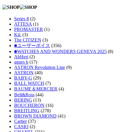
Series 8
(2)
ATTESA
(1)
PROMASTER
(1)
Kii:
(3)
The CITIZEN
(3)
■ユーザーボイス
(356)
■WATCHES AND WONDERS GENEVA 2025
(8)
AbHeri
(2)
agnes b
(17)
ASTRON Revolution Line
(9)
ASTRON
(40)
BABY-G
(29)
BALL WATCH
(7)
BAUME＆MERCIER
(4)
Bell&Ross
(44)
BERING
(13)
BOUCHERON
(16)
BREITLING
(278)
BROWN DIAMOND
(41)
Cartier
(37)
CASIO
(2)
CHANEL
(211)