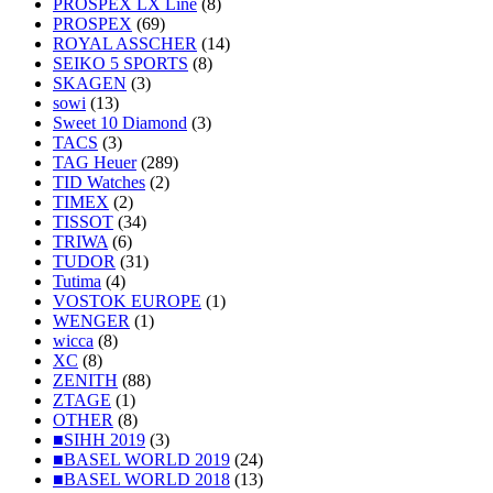
PROSPEX LX Line
(8)
PROSPEX
(69)
ROYAL ASSCHER
(14)
SEIKO 5 SPORTS
(8)
SKAGEN
(3)
sowi
(13)
Sweet 10 Diamond
(3)
TACS
(3)
TAG Heuer
(289)
TID Watches
(2)
TIMEX
(2)
TISSOT
(34)
TRIWA
(6)
TUDOR
(31)
Tutima
(4)
VOSTOK EUROPE
(1)
WENGER
(1)
wicca
(8)
XC
(8)
ZENITH
(88)
ZTAGE
(1)
OTHER
(8)
■SIHH 2019
(3)
■BASEL WORLD 2019
(24)
■BASEL WORLD 2018
(13)