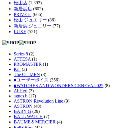
松山店
(1,392)
新居浜店
(602)
PRIVE tc
(666)
松山 ジュエリー
(86)
新居浜 ジュエリー
(77)
LUXE
(521)
Series 8
(2)
ATTESA
(1)
PROMASTER
(1)
Kii:
(3)
The CITIZEN
(3)
■ユーザーボイス
(356)
■WATCHES AND WONDERS GENEVA 2025
(8)
AbHeri
(2)
agnes b
(17)
ASTRON Revolution Line
(9)
ASTRON
(40)
BABY-G
(29)
BALL WATCH
(7)
BAUME＆MERCIER
(4)
Bell&Ross
(44)