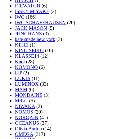
HIRSCH
(1)
ICEWATCH
(6)
ISSEY MIYAKE
(2)
IWC
(166)
IWC SCHAFFHAUSEN
(20)
JACK MASON
(5)
JUNGHANS
(3)
kate spade new york
(3)
KIHEI
(1)
KING SEIKO
(10)
KLASSE14
(12)
Knot
(28)
KOMONO
(6)
LIP
(3)
LUKIA
(11)
LUMINOX
(33)
MAM
(6)
MONDAINE
(3)
MR-G
(5)
NIWAKA
(2)
NOMOS
(29)
NORQAIN
(41)
OCEANUS
(37)
Olivia Burton
(14)
OMEGA
(317)