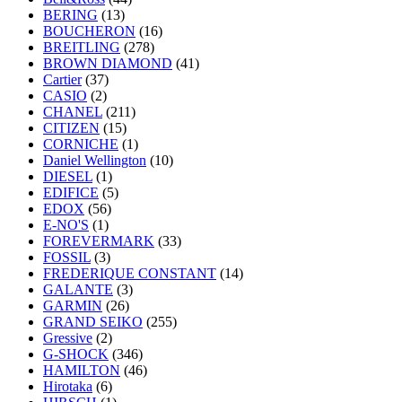
BERING
(13)
BOUCHERON
(16)
BREITLING
(278)
BROWN DIAMOND
(41)
Cartier
(37)
CASIO
(2)
CHANEL
(211)
CITIZEN
(15)
CORNICHE
(1)
Daniel Wellington
(10)
DIESEL
(1)
EDIFICE
(5)
EDOX
(56)
E-NO'S
(1)
FOREVERMARK
(33)
FOSSIL
(3)
FREDERIQUE CONSTANT
(14)
GALANTE
(3)
GARMIN
(26)
GRAND SEIKO
(255)
Gressive
(2)
G-SHOCK
(346)
HAMILTON
(46)
Hirotaka
(6)