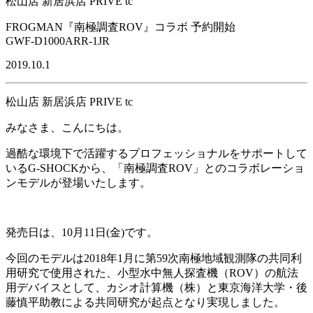
松山店 新居浜店 PRIVE tc
FROGMAN『南極調査ROV』コラボ 予約開始
GWF-D1000ARR-1JR
2019.10.1
松山店 新居浜店 PRIVE tc
みなさま、こんにちは。
過酷な環境下で活躍するプロフェッショナルをサポートして
いるG-SHOCKから、「南極調査ROV」とのコラボレーショ
ンモデルが登場いたします。
発売日は、10月11日(金)です。
今回のモデルは2018年1月に第59次南極地域観測隊の共同利
用研究で使用された、小型水中無人探査機（ROV）の航法
用デバイスとして、カシオ計算機（株）と東京海洋大学・後
藤慎平助教による共同研究が起点となり実現しました。