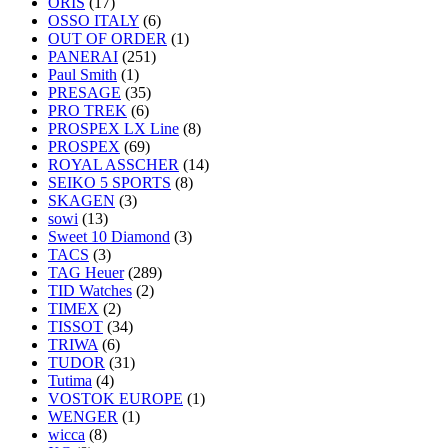
ORIS
(17)
OSSO ITALY
(6)
OUT OF ORDER
(1)
PANERAI
(251)
Paul Smith
(1)
PRESAGE
(35)
PRO TREK
(6)
PROSPEX LX Line
(8)
PROSPEX
(69)
ROYAL ASSCHER
(14)
SEIKO 5 SPORTS
(8)
SKAGEN
(3)
sowi
(13)
Sweet 10 Diamond
(3)
TACS
(3)
TAG Heuer
(289)
TID Watches
(2)
TIMEX
(2)
TISSOT
(34)
TRIWA
(6)
TUDOR
(31)
Tutima
(4)
VOSTOK EUROPE
(1)
WENGER
(1)
wicca
(8)