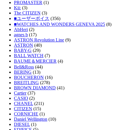
PROMASTER
(1)
Kii:
(3)
The CITIZEN
(3)
■ユーザーボイス
(356)
■WATCHES AND WONDERS GENEVA 2025
(8)
AbHeri
(2)
agnes b
(17)
ASTRON Revolution Line
(9)
ASTRON
(40)
BABY-G
(29)
BALL WATCH
(7)
BAUME＆MERCIER
(4)
Bell&Ross
(44)
BERING
(13)
BOUCHERON
(16)
BREITLING
(278)
BROWN DIAMOND
(41)
Cartier
(37)
CASIO
(2)
CHANEL
(211)
CITIZEN
(15)
CORNICHE
(1)
Daniel Wellington
(10)
DIESEL
(1)
EDIFICE
(5)