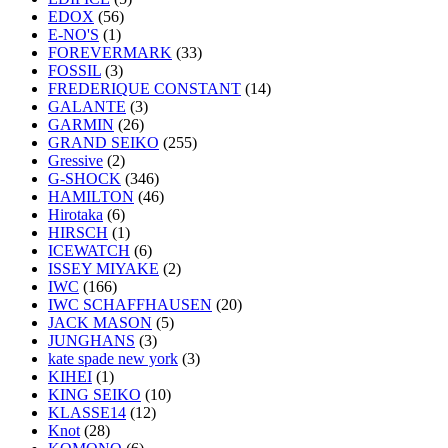
EDOX
(56)
E-NO'S
(1)
FOREVERMARK
(33)
FOSSIL
(3)
FREDERIQUE CONSTANT
(14)
GALANTE
(3)
GARMIN
(26)
GRAND SEIKO
(255)
Gressive
(2)
G-SHOCK
(346)
HAMILTON
(46)
Hirotaka
(6)
HIRSCH
(1)
ICEWATCH
(6)
ISSEY MIYAKE
(2)
IWC
(166)
IWC SCHAFFHAUSEN
(20)
JACK MASON
(5)
JUNGHANS
(3)
kate spade new york
(3)
KIHEI
(1)
KING SEIKO
(10)
KLASSE14
(12)
Knot
(28)