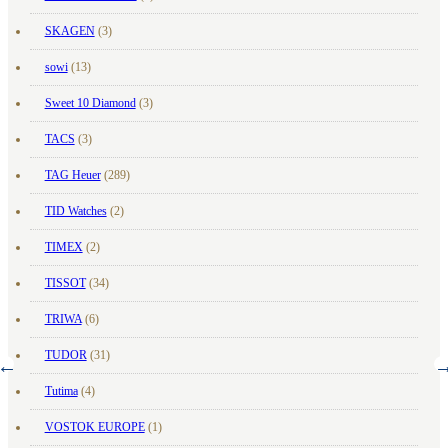
SKAGEN
(3)
sowi
(13)
Sweet 10 Diamond
(3)
TACS
(3)
TAG Heuer
(289)
TID Watches
(2)
TIMEX
(2)
TISSOT
(34)
TRIWA
(6)
TUDOR
(31)
Tutima
(4)
VOSTOK EUROPE
(1)