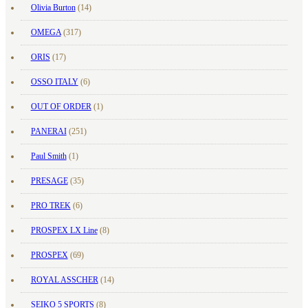
Olivia Burton
(14)
OMEGA
(317)
ORIS
(17)
OSSO ITALY
(6)
OUT OF ORDER
(1)
PANERAI
(251)
Paul Smith
(1)
PRESAGE
(35)
PRO TREK
(6)
PROSPEX LX Line
(8)
PROSPEX
(69)
ROYAL ASSCHER
(14)
SEIKO 5 SPORTS
(8)