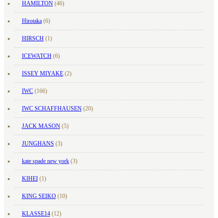
HAMILTON
(46)
Hirotaka
(6)
HIRSCH
(1)
ICEWATCH
(6)
ISSEY MIYAKE
(2)
IWC
(166)
IWC SCHAFFHAUSEN
(20)
JACK MASON
(5)
JUNGHANS
(3)
kate spade new york
(3)
KIHEI
(1)
KING SEIKO
(10)
KLASSE14
(12)