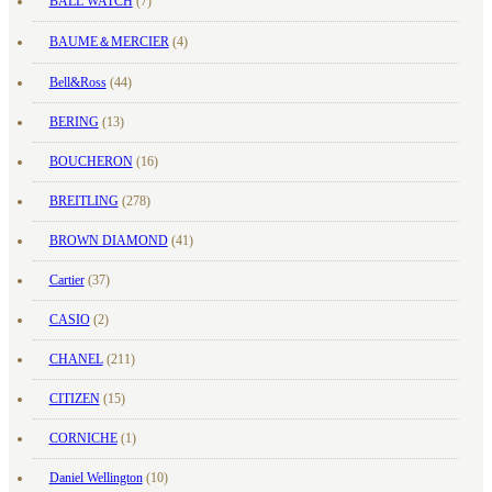
BALL WATCH
(7)
BAUME＆MERCIER
(4)
Bell&Ross
(44)
BERING
(13)
BOUCHERON
(16)
BREITLING
(278)
BROWN DIAMOND
(41)
Cartier
(37)
CASIO
(2)
CHANEL
(211)
CITIZEN
(15)
CORNICHE
(1)
Daniel Wellington
(10)