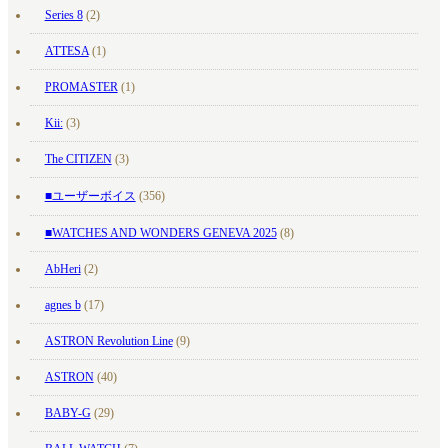
Series 8
(2)
ATTESA
(1)
PROMASTER
(1)
Kii:
(3)
The CITIZEN
(3)
■ユーザーボイス
(356)
■WATCHES AND WONDERS GENEVA 2025
(8)
AbHeri
(2)
agnes b
(17)
ASTRON Revolution Line
(9)
ASTRON
(40)
BABY-G
(29)