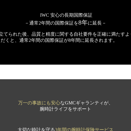
IWC 安心の長期国際保証
8年
－通常2年間の国際保証を
に延長－
み立てられた後、品質と精度に関する自社要件を正確に満たすよ
ただくと、通常2年間の国際保証が8年間に延長されます。
万一の事故にも安心
なGMCギャランティが、
腕時計ライフをサポート
大切な時計を守る
3年間の腕時計保険サービス