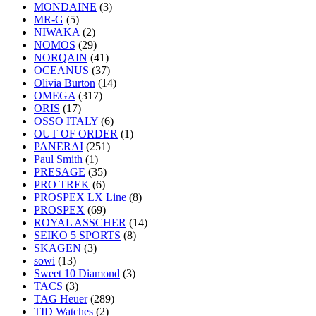
MONDAINE
(3)
MR-G
(5)
NIWAKA
(2)
NOMOS
(29)
NORQAIN
(41)
OCEANUS
(37)
Olivia Burton
(14)
OMEGA
(317)
ORIS
(17)
OSSO ITALY
(6)
OUT OF ORDER
(1)
PANERAI
(251)
Paul Smith
(1)
PRESAGE
(35)
PRO TREK
(6)
PROSPEX LX Line
(8)
PROSPEX
(69)
ROYAL ASSCHER
(14)
SEIKO 5 SPORTS
(8)
SKAGEN
(3)
sowi
(13)
Sweet 10 Diamond
(3)
TACS
(3)
TAG Heuer
(289)
TID Watches
(2)