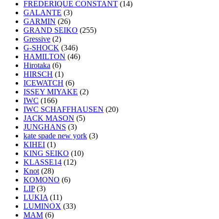
FREDERIQUE CONSTANT
(14)
GALANTE
(3)
GARMIN
(26)
GRAND SEIKO
(255)
Gressive
(2)
G-SHOCK
(346)
HAMILTON
(46)
Hirotaka
(6)
HIRSCH
(1)
ICEWATCH
(6)
ISSEY MIYAKE
(2)
IWC
(166)
IWC SCHAFFHAUSEN
(20)
JACK MASON
(5)
JUNGHANS
(3)
kate spade new york
(3)
KIHEI
(1)
KING SEIKO
(10)
KLASSE14
(12)
Knot
(28)
KOMONO
(6)
LIP
(3)
LUKIA
(11)
LUMINOX
(33)
MAM
(6)