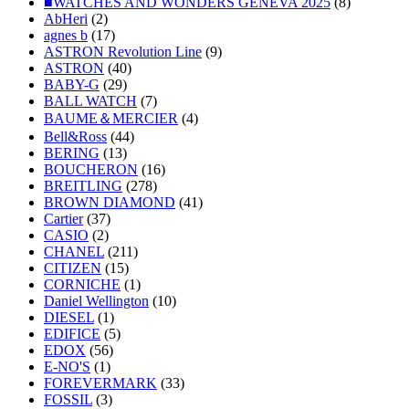
■WATCHES AND WONDERS GENEVA 2025
(8)
AbHeri
(2)
agnes b
(17)
ASTRON Revolution Line
(9)
ASTRON
(40)
BABY-G
(29)
BALL WATCH
(7)
BAUME＆MERCIER
(4)
Bell&Ross
(44)
BERING
(13)
BOUCHERON
(16)
BREITLING
(278)
BROWN DIAMOND
(41)
Cartier
(37)
CASIO
(2)
CHANEL
(211)
CITIZEN
(15)
CORNICHE
(1)
Daniel Wellington
(10)
DIESEL
(1)
EDIFICE
(5)
EDOX
(56)
E-NO'S
(1)
FOREVERMARK
(33)
FOSSIL
(3)