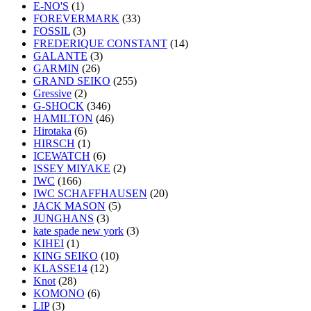
E-NO'S
(1)
FOREVERMARK
(33)
FOSSIL
(3)
FREDERIQUE CONSTANT
(14)
GALANTE
(3)
GARMIN
(26)
GRAND SEIKO
(255)
Gressive
(2)
G-SHOCK
(346)
HAMILTON
(46)
Hirotaka
(6)
HIRSCH
(1)
ICEWATCH
(6)
ISSEY MIYAKE
(2)
IWC
(166)
IWC SCHAFFHAUSEN
(20)
JACK MASON
(5)
JUNGHANS
(3)
kate spade new york
(3)
KIHEI
(1)
KING SEIKO
(10)
KLASSE14
(12)
Knot
(28)
KOMONO
(6)
LIP
(3)