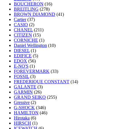
BOUCHERON
(16)
BREITLING
(278)
BROWN DIAMOND
(41)
Cartier
(37)
CASIO
(2)
CHANEL
(211)
CITIZEN
(15)
CORNICHE
(1)
Daniel Wellington
(10)
DIESEL
(1)
EDIFICE
(5)
EDOX
(56)
E-NO'S
(1)
FOREVERMARK
(33)
FOSSIL
(3)
FREDERIQUE CONSTANT
(14)
GALANTE
(3)
GARMIN
(26)
GRAND SEIKO
(255)
Gressive
(2)
G-SHOCK
(346)
HAMILTON
(46)
Hirotaka
(6)
HIRSCH
(1)
ICEWATCH
(6)