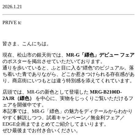
2026.1.21
PRIVE tc
皆さま、こんにちは。
現在、松山市の銀天街では、
MR-G「縹色」デビュー フェア
のポスターを掲出させていただいております。
通りを歩いていると、ふと目に入る“縹色”のビジュアル。落
ち着いた青でありながら、どこか惹きつけられる存在感があ
り、商店街にいつもとは違う特別感を添えてくれています。
店頭では、MR-Gの新色として登場した
MRG-B2100D-
2AJR（縹色）
を中心に、実物をじっくりご覧いただけるフ
ェアを開催中です。
本記事では、MR-G「縹色」の魅力をディテールからわかり
やすく解説しつつ、試着キャンペーン／無金利フェア／
EDGE企画までまとめてご紹介してまいります。
ぜひ最後までお付き合いください。