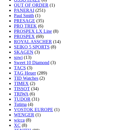
OUT OF ORDER
(1)
PANERAI
(251)
Paul Smith
(1)
PRESAGE
(35)
PRO TREK
(6)
PROSPEX LX Line
(8)
PROSPEX
(69)
ROYAL ASSCHER
(14)
SEIKO 5 SPORTS
(8)
SKAGEN
(3)
sowi
(13)
Sweet 10 Diamond
(3)
TACS
(3)
TAG Heuer
(289)
TID Watches
(2)
TIMEX
(2)
TISSOT
(34)
TRIWA
(6)
TUDOR
(31)
Tutima
(4)
VOSTOK EUROPE
(1)
WENGER
(1)
wicca
(8)
XC
(8)