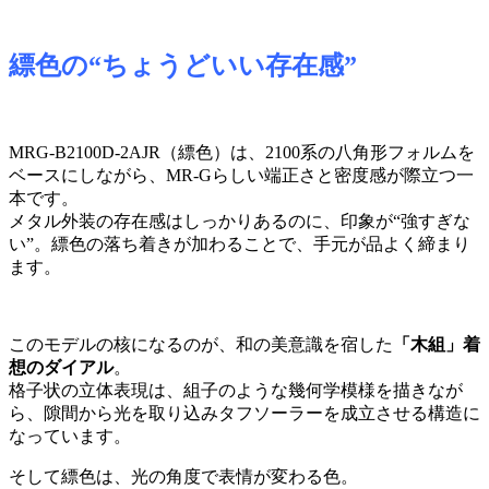
縹色の“ちょうどいい存在感”
MRG-B2100D-2AJR（縹色）は、2100系の八角形フォルムを
ベースにしながら、MR-Gらしい端正さと密度感が際立つ一
本です。
メタル外装の存在感はしっかりあるのに、印象が“強すぎな
い”。縹色の落ち着きが加わることで、手元が品よく締まり
ます。
このモデルの核になるのが、和の美意識を宿した
「木組」着
想のダイアル
。
格子状の立体表現は、組子のような幾何学模様を描きなが
ら、隙間から光を取り込みタフソーラーを成立させる構造に
なっています。
そして縹色は、光の角度で表情が変わる色。