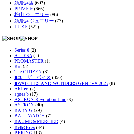
新居浜店
(602)
PRIVE tc
(666)
松山 ジュエリー
(86)
新居浜 ジュエリー
(77)
LUXE
(521)
Series 8
(2)
ATTESA
(1)
PROMASTER
(1)
Kii:
(3)
The CITIZEN
(3)
■ユーザーボイス
(356)
■WATCHES AND WONDERS GENEVA 2025
(8)
AbHeri
(2)
agnes b
(17)
ASTRON Revolution Line
(9)
ASTRON
(40)
BABY-G
(29)
BALL WATCH
(7)
BAUME＆MERCIER
(4)
Bell&Ross
(44)
BERING
(13)