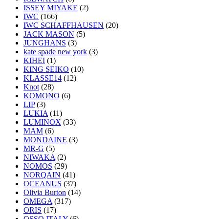
ISSEY MIYAKE
(2)
IWC
(166)
IWC SCHAFFHAUSEN
(20)
JACK MASON
(5)
JUNGHANS
(3)
kate spade new york
(3)
KIHEI
(1)
KING SEIKO
(10)
KLASSE14
(12)
Knot
(28)
KOMONO
(6)
LIP
(3)
LUKIA
(11)
LUMINOX
(33)
MAM
(6)
MONDAINE
(3)
MR-G
(5)
NIWAKA
(2)
NOMOS
(29)
NORQAIN
(41)
OCEANUS
(37)
Olivia Burton
(14)
OMEGA
(317)
ORIS
(17)
OSSO ITALY
(6)