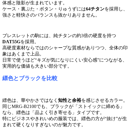
体感と陰影が生まれています。
ケース・裏ぶた・ボタン・りゅうずには
64チタン
を採用し、
強さと軽快さのバランスも抜かりありません。
ブレスレットの駒には、純チタンの約3倍の硬度を持つ
DAT55G
を採用。
高硬度素材ならではのシャープな質感がありつつ、全体の印
象はあくまで上品。
日常で使うほど“キズが気になりにくい安心感”につながる、
実用的な価値も大きい部分です。
縹色とブラックを比較
縹色は、華やかさではなく
知性と余裕
を感じさせるカラー。
同じMRG-B2100でも、ブラックが「ストイックに締める」
なら、縹色は「品よく引き寄せる」タイプです。
特にビジネスやきれいめの服装では、縹色の方が“抜け”が生
まれて硬くなりすぎないのが魅力です。