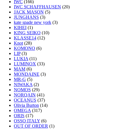
IWC
(166)
IWC SCHAFFHAUSEN
(20)
JACK MASON
(5)
JUNGHANS
(3)
kate spade new york
(3)
KIHEI
(1)
KING SEIKO
(10)
KLASSE14
(12)
Knot
(28)
KOMONO
(6)
LIP
(3)
LUKIA
(11)
LUMINOX
(33)
MAM
(6)
MONDAINE
(3)
MR-G
(5)
NIWAKA
(2)
NOMOS
(29)
NORQAIN
(41)
OCEANUS
(37)
Olivia Burton
(14)
OMEGA
(317)
ORIS
(17)
OSSO ITALY
(6)
OUT OF ORDER
(1)