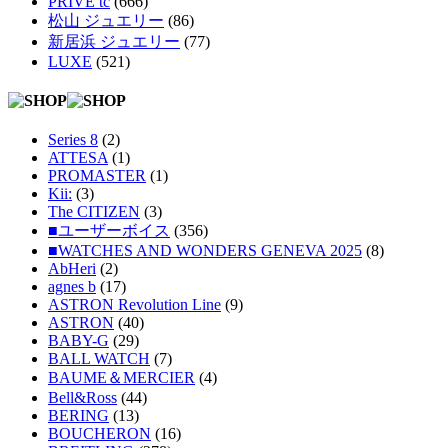
PRIVE tc
(666)
松山 ジュエリー
(86)
新居浜 ジュエリー
(77)
LUXE
(521)
Series 8
(2)
ATTESA
(1)
PROMASTER
(1)
Kii:
(3)
The CITIZEN
(3)
■ユーザーボイス
(356)
■WATCHES AND WONDERS GENEVA 2025
(8)
AbHeri
(2)
agnes b
(17)
ASTRON Revolution Line
(9)
ASTRON
(40)
BABY-G
(29)
BALL WATCH
(7)
BAUME＆MERCIER
(4)
Bell&Ross
(44)
BERING
(13)
BOUCHERON
(16)