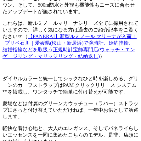
ウン、そして、500m防水と外観も機能性もニーズに合わせ
たアップデートが施されています。
これらは、新ルミノールマリーナシリーズ全てに採用されて
いますので、詳しく気になる方は過去のご紹介記事をご覧く
ださい☞（
【PANERAI】新型ルミノール マリーナが入荷！
| プリベ石川｜愛媛県(松山・新居浜)で腕時計、婚約指輪、
結婚指輪などを取扱う正規時計宝飾専門店(ウォッチ・エン
ゲージリング・マリッジリング・結納返し)
）
ダイヤルカラーと統一してシックなひと時を楽しめる、グリ
ーンのカーフストラップはPAM クリックリリース システム
™を搭載し、ワンタッチで簡単に付け替えが可能です。
夏場などは付属のグリーンカウッチュー（ラバー）ストラッ
プにさっと付け替えていただければ、一年中お供として活躍
します。
軽快な着け心地と、大人のエレガンス、そしてパネライらし
いエッセンスを一同に集めたこちらのモデル、是非、店頭に