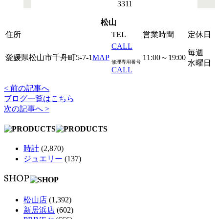
3311
松山
住所
TEL
営業時間
定休日
CALL
毎週
愛媛県松山市千舟町5-7-1
MAP
11:00～19:00
水曜日
修理専用番号
CALL
< 前の記事へ
ブログ一覧はこちら
次の記事へ >
時計
(2,870)
ジュエリー
(137)
松山店
(1,392)
新居浜店
(602)