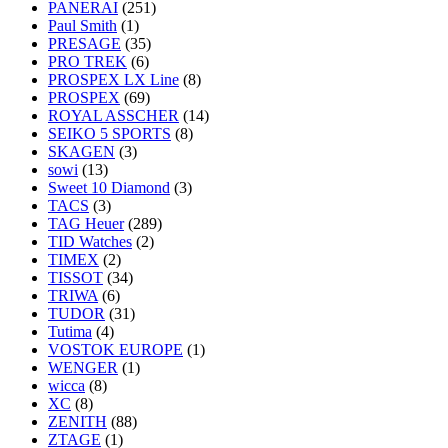
PANERAI
(251)
Paul Smith
(1)
PRESAGE
(35)
PRO TREK
(6)
PROSPEX LX Line
(8)
PROSPEX
(69)
ROYAL ASSCHER
(14)
SEIKO 5 SPORTS
(8)
SKAGEN
(3)
sowi
(13)
Sweet 10 Diamond
(3)
TACS
(3)
TAG Heuer
(289)
TID Watches
(2)
TIMEX
(2)
TISSOT
(34)
TRIWA
(6)
TUDOR
(31)
Tutima
(4)
VOSTOK EUROPE
(1)
WENGER
(1)
wicca
(8)
XC
(8)
ZENITH
(88)
ZTAGE
(1)