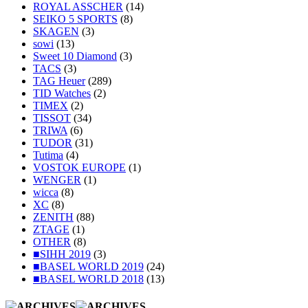
ROYAL ASSCHER
(14)
SEIKO 5 SPORTS
(8)
SKAGEN
(3)
sowi
(13)
Sweet 10 Diamond
(3)
TACS
(3)
TAG Heuer
(289)
TID Watches
(2)
TIMEX
(2)
TISSOT
(34)
TRIWA
(6)
TUDOR
(31)
Tutima
(4)
VOSTOK EUROPE
(1)
WENGER
(1)
wicca
(8)
XC
(8)
ZENITH
(88)
ZTAGE
(1)
OTHER
(8)
■SIHH 2019
(3)
■BASEL WORLD 2019
(24)
■BASEL WORLD 2018
(13)