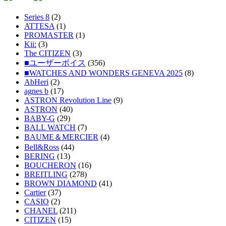
Series 8
(2)
ATTESA
(1)
PROMASTER
(1)
Kii:
(3)
The CITIZEN
(3)
■ユーザーボイス
(356)
■WATCHES AND WONDERS GENEVA 2025
(8)
AbHeri
(2)
agnes b
(17)
ASTRON Revolution Line
(9)
ASTRON
(40)
BABY-G
(29)
BALL WATCH
(7)
BAUME＆MERCIER
(4)
Bell&Ross
(44)
BERING
(13)
BOUCHERON
(16)
BREITLING
(278)
BROWN DIAMOND
(41)
Cartier
(37)
CASIO
(2)
CHANEL
(211)
CITIZEN
(15)