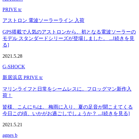
PRIVE tc
アストロン 電波ソーラーライン 入荷
GPS搭載で人気のアストロンから、初となる電波ソーラーの
モデル スタンダードシリーズが登場しました。 ...[続きを見
る]
2021.5.28
G-SHOCK
新居浜店 PRIVE tc
マリンライフと日常をシームレスに。フロッグマン新作入
荷！
皆様、こんにちは。 梅雨に入り、夏の足音が聞こえてくる
今日この頃、いかがお過ごしでしょうか？ ...[続きを見る]
2021.5.21
agnes b