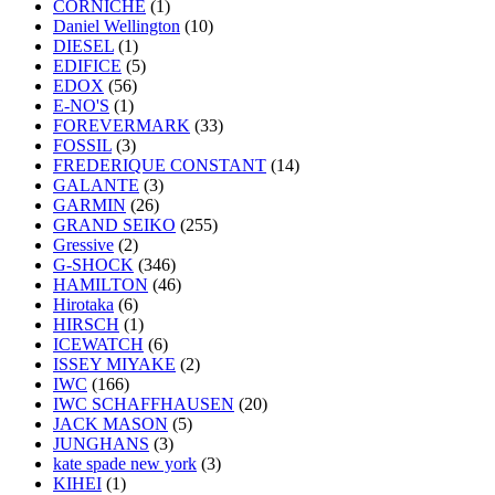
CORNICHE
(1)
Daniel Wellington
(10)
DIESEL
(1)
EDIFICE
(5)
EDOX
(56)
E-NO'S
(1)
FOREVERMARK
(33)
FOSSIL
(3)
FREDERIQUE CONSTANT
(14)
GALANTE
(3)
GARMIN
(26)
GRAND SEIKO
(255)
Gressive
(2)
G-SHOCK
(346)
HAMILTON
(46)
Hirotaka
(6)
HIRSCH
(1)
ICEWATCH
(6)
ISSEY MIYAKE
(2)
IWC
(166)
IWC SCHAFFHAUSEN
(20)
JACK MASON
(5)
JUNGHANS
(3)
kate spade new york
(3)
KIHEI
(1)