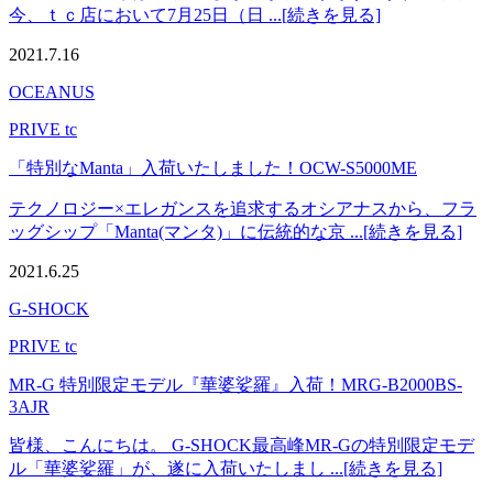
今、ｔｃ店において7月25日（日 ...[続きを見る]
2021.7.16
OCEANUS
PRIVE tc
「特別なManta」入荷いたしました！OCW-S5000ME
テクノロジー×エレガンスを追求するオシアナスから、フラ
ッグシップ「Manta(マンタ)」に伝統的な京 ...[続きを見る]
2021.6.25
G-SHOCK
PRIVE tc
MR-G 特別限定モデル『華婆娑羅』入荷！MRG-B2000BS-
3AJR
皆様、こんにちは。 G-SHOCK最高峰MR-Gの特別限定モデ
ル「華婆娑羅」が、遂に入荷いたしまし ...[続きを見る]