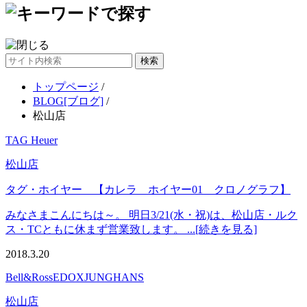
サ
イ
トップページ
/
ト
BLOG[ブログ]
/
内
松山店
検
索
TAG Heuer
松山店
タグ・ホイヤー 【カレラ ホイヤー01 クロノグラフ】
みなさまこんにちは～。 明日3/21(水・祝)は、松山店・ルク
ス・TCともに休まず営業致します。 ...[続きを見る]
2018.3.20
Bell&Ross
EDOX
JUNGHANS
松山店