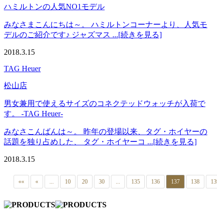
ハミルトンの人気NO1モデル
みなさまこんにちは～。 ハミルトンコーナーより、人気モ
デルのご紹介です♪ ジャズマス ...[続きを見る]
2018.3.15
TAG Heuer
松山店
男女兼用で使えるサイズのコネクテッドウォッチが入荷で
す。 -TAG Heuer-
みなさこんばんは～。 昨年の登場以来、タグ・ホイヤーの
話題を独り占めした、 タグ・ホイヤーコ ...[続きを見る]
2018.3.15
««
«
...
10
20
30
...
135
136
137
138
13