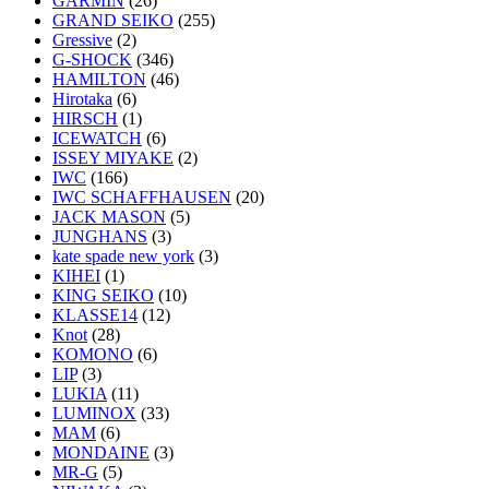
GARMIN
(26)
GRAND SEIKO
(255)
Gressive
(2)
G-SHOCK
(346)
HAMILTON
(46)
Hirotaka
(6)
HIRSCH
(1)
ICEWATCH
(6)
ISSEY MIYAKE
(2)
IWC
(166)
IWC SCHAFFHAUSEN
(20)
JACK MASON
(5)
JUNGHANS
(3)
kate spade new york
(3)
KIHEI
(1)
KING SEIKO
(10)
KLASSE14
(12)
Knot
(28)
KOMONO
(6)
LIP
(3)
LUKIA
(11)
LUMINOX
(33)
MAM
(6)
MONDAINE
(3)
MR-G
(5)