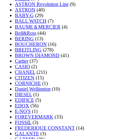
ASTRON Revolution Line
(9)
ASTRON
(40)
BABY-G
(29)
BALL WATCH
(7)
BAUME＆MERCIER
(4)
Bell&Ross
(44)
BERING
(13)
BOUCHERON
(16)
BREITLING
(278)
BROWN DIAMOND
(41)
Cartier
(37)
CASIO
(2)
CHANEL
(211)
CITIZEN
(15)
CORNICHE
(1)
Daniel Wellington
(10)
DIESEL
(1)
EDIFICE
(5)
EDOX
(56)
E-NO'S
(1)
FOREVERMARK
(33)
FOSSIL
(3)
FREDERIQUE CONSTANT
(14)
GALANTE
(3)