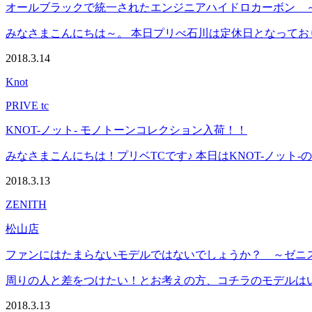
オールブラックで統一されたエンジニアハイドロカーボン 
みなさまこんにちは～。 本日プリべ石川は定休日となっておりま
2018.3.14
Knot
PRIVE tc
KNOT-ノット- モノトーンコレクション入荷！！
みなさまこんにちは！プリベTCです♪ 本日はKNOT-ノット-の
2018.3.13
ZENITH
松山店
ファンにはたまらないモデルではないでしょうか？ ～ゼニ
周りの人と差をつけたい！とお考えの方、コチラのモデルはいかがでし
2018.3.13