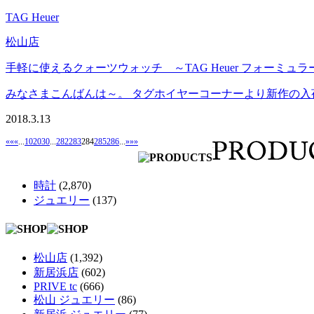
TAG Heuer
松山店
手軽に使えるクォーツウォッチ ～TAG Heuer フォーミュラ
みなさまこんばんは～。 タグホイヤーコーナーより新作の入荷のお
2018.3.13
««
«
...
10
20
30
...
282
283
284
285
286
...
»
»»
時計
(2,870)
ジュエリー
(137)
松山店
(1,392)
新居浜店
(602)
PRIVE tc
(666)
松山 ジュエリー
(86)