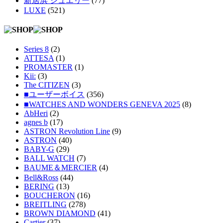
新居浜 ジュエリー
(77)
LUXE
(521)
Series 8
(2)
ATTESA
(1)
PROMASTER
(1)
Kii:
(3)
The CITIZEN
(3)
■ユーザーボイス
(356)
■WATCHES AND WONDERS GENEVA 2025
(8)
AbHeri
(2)
agnes b
(17)
ASTRON Revolution Line
(9)
ASTRON
(40)
BABY-G
(29)
BALL WATCH
(7)
BAUME＆MERCIER
(4)
Bell&Ross
(44)
BERING
(13)
BOUCHERON
(16)
BREITLING
(278)
BROWN DIAMOND
(41)
Cartier
(37)