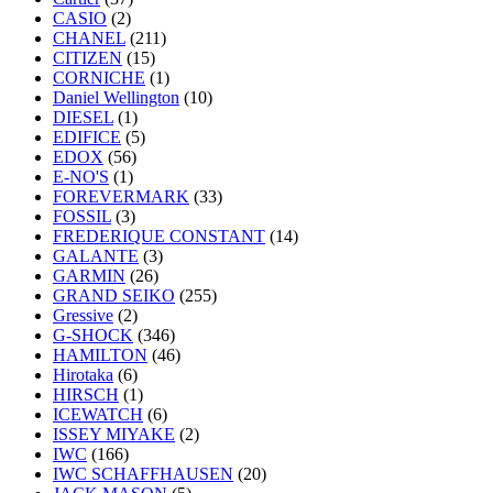
CASIO
(2)
CHANEL
(211)
CITIZEN
(15)
CORNICHE
(1)
Daniel Wellington
(10)
DIESEL
(1)
EDIFICE
(5)
EDOX
(56)
E-NO'S
(1)
FOREVERMARK
(33)
FOSSIL
(3)
FREDERIQUE CONSTANT
(14)
GALANTE
(3)
GARMIN
(26)
GRAND SEIKO
(255)
Gressive
(2)
G-SHOCK
(346)
HAMILTON
(46)
Hirotaka
(6)
HIRSCH
(1)
ICEWATCH
(6)
ISSEY MIYAKE
(2)
IWC
(166)
IWC SCHAFFHAUSEN
(20)