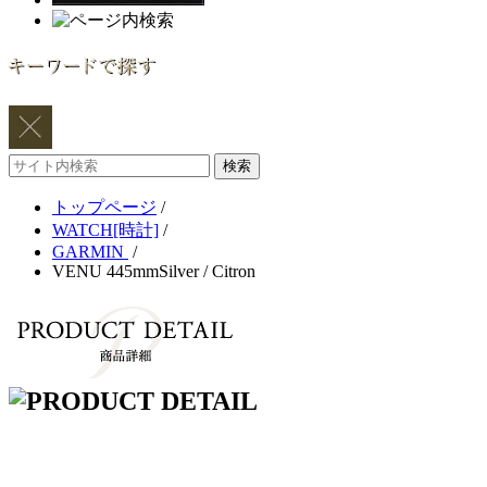
サ
イ
トップページ
/
ト
WATCH[時計]
/
内
GARMIN
/
検
VENU 445mmSilver / Citron
索