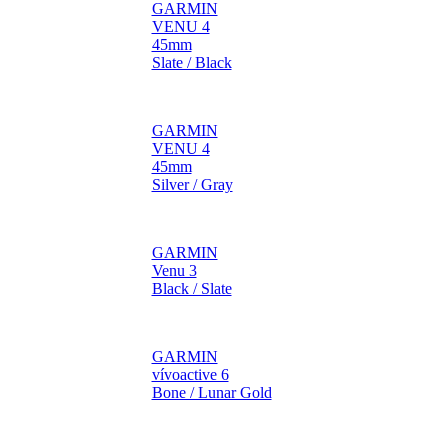
GARMIN
VENU 4
45mm
Slate / Black
GARMIN
VENU 4
45mm
Silver / Gray
GARMIN
Venu 3
Black / Slate
GARMIN
vívoactive 6
Bone / Lunar Gold