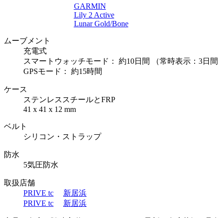
GARMIN
Lily 2 Active
Lunar Gold/Bone
ムーブメント
充電式
スマートウォッチモード： 約10日間 （常時表示：3日間
GPSモード： 約15時間
ケース
ステンレススチールとFRP
41 x 41 x 12 mm
ベルト
シリコン・ストラップ
防水
5気圧防水
取扱店舗
PRIVE tc
新居浜
PRIVE tc
新居浜