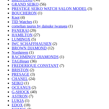
GRAND SEIKO
(56)
PRESTIGE SEIKO WATCH SALON MODEL
(3)
BOUCHERON
(1)
Knot
(4)
TID Watches
(1)
cornelian taurus by daisuke iwanaga
(1)
PANERAI
(29)
HAMILTON
(27)
LUMINOX
(5)
IWC SCHAFFHAUSEN
(2)
BROWN DIAMOND
(12)
Nordgreen
(1)
RACHMINOV DIAMONDS
(1)
TAGHeuer
(36)
FREDERIQUE CONSTANT
(7)
BRISTON
(2)
PRESAGE
(3)
CHANEL
(24)
SEIKO
(1)
OCEANUS
(2)
G-SHOCK
(40)
ASTRON
(7)
LUKIA
(1)
EDOX
(18)