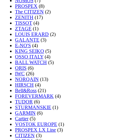
NOMOS
(7)
PROSPEX
(8)
The CITIZEN
(2)
ZENITH
(17)
TISSOT
(4)
ZTAGE
(1)
LOUIS ERARD
(2)
GALANTE
(3)
E-NO'S
(4)
KING SEIKO
(5)
OSSO ITALY
(4)
BALL WATCH
(5)
ORIS
(6)
IWC
(26)
NORQAIN
(13)
HIRSCH
(4)
Bell&Ross
(21)
FOREVERMARK
(4)
TUDOR
(6)
STURMANSKIE
(1)
GARMIN
(6)
Cartier
(5)
VOSTOK EUROPE
(1)
PROSPEX LX Line
(3)
CITIZEN
(3)