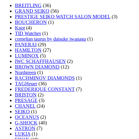
BREITLING
(36)
GRAND SEIKO
(56)
PRESTIGE SEIKO WATCH SALON MODEL
(3)
BOUCHERON
(1)
Knot
(4)
TID Watches
(1)
cornelian taurus by daisuke iwanaga
(1)
PANERAI
(29)
HAMILTON
(27)
LUMINOX
(5)
IWC SCHAFFHAUSEN
(2)
BROWN DIAMOND
(12)
Nordgreen
(1)
RACHMINOV DIAMONDS
(1)
TAGHeuer
(36)
FREDERIQUE CONSTANT
(7)
BRISTON
(2)
PRESAGE
(3)
CHANEL
(24)
SEIKO
(1)
OCEANUS
(2)
G-SHOCK
(40)
ASTRON
(7)
LUKIA
(1)