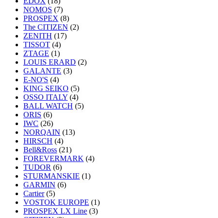
EDOX
(18)
NOMOS
(7)
PROSPEX
(8)
The CITIZEN
(2)
ZENITH
(17)
TISSOT
(4)
ZTAGE
(1)
LOUIS ERARD
(2)
GALANTE
(3)
E-NO'S
(4)
KING SEIKO
(5)
OSSO ITALY
(4)
BALL WATCH
(5)
ORIS
(6)
IWC
(26)
NORQAIN
(13)
HIRSCH
(4)
Bell&Ross
(21)
FOREVERMARK
(4)
TUDOR
(6)
STURMANSKIE
(1)
GARMIN
(6)
Cartier
(5)
VOSTOK EUROPE
(1)
PROSPEX LX Line
(3)