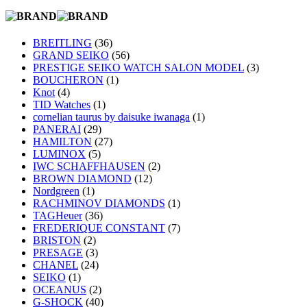
BREITLING
(36)
GRAND SEIKO
(56)
PRESTIGE SEIKO WATCH SALON MODEL
(3)
BOUCHERON
(1)
Knot
(4)
TID Watches
(1)
cornelian taurus by daisuke iwanaga
(1)
PANERAI
(29)
HAMILTON
(27)
LUMINOX
(5)
IWC SCHAFFHAUSEN
(2)
BROWN DIAMOND
(12)
Nordgreen
(1)
RACHMINOV DIAMONDS
(1)
TAGHeuer
(36)
FREDERIQUE CONSTANT
(7)
BRISTON
(2)
PRESAGE
(3)
CHANEL
(24)
SEIKO
(1)
OCEANUS
(2)
G-SHOCK
(40)