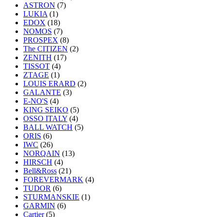
ASTRON
(7)
LUKIA
(1)
EDOX
(18)
NOMOS
(7)
PROSPEX
(8)
The CITIZEN
(2)
ZENITH
(17)
TISSOT
(4)
ZTAGE
(1)
LOUIS ERARD
(2)
GALANTE
(3)
E-NO'S
(4)
KING SEIKO
(5)
OSSO ITALY
(4)
BALL WATCH
(5)
ORIS
(6)
IWC
(26)
NORQAIN
(13)
HIRSCH
(4)
Bell&Ross
(21)
FOREVERMARK
(4)
TUDOR
(6)
STURMANSKIE
(1)
GARMIN
(6)
Cartier
(5)