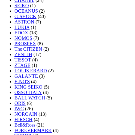
CHANEL
(24)
SEIKO
(1)
OCEANUS
(2)
G-SHOCK
(40)
ASTRON
(7)
LUKIA
(1)
EDOX
(18)
NOMOS
(7)
PROSPEX
(8)
The CITIZEN
(2)
ZENITH
(17)
TISSOT
(4)
ZTAGE
(1)
LOUIS ERARD
(2)
GALANTE
(3)
E-NO'S
(4)
KING SEIKO
(5)
OSSO ITALY
(4)
BALL WATCH
(5)
ORIS
(6)
IWC
(26)
NORQAIN
(13)
HIRSCH
(4)
Bell&Ross
(21)
FOREVERMARK
(4)