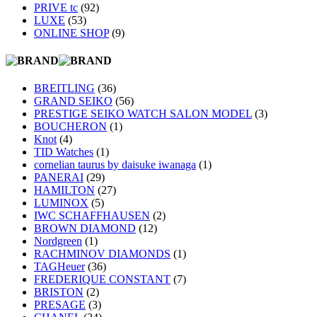
PRIVE tc
(92)
LUXE
(53)
ONLINE SHOP
(9)
BREITLING
(36)
GRAND SEIKO
(56)
PRESTIGE SEIKO WATCH SALON MODEL
(3)
BOUCHERON
(1)
Knot
(4)
TID Watches
(1)
cornelian taurus by daisuke iwanaga
(1)
PANERAI
(29)
HAMILTON
(27)
LUMINOX
(5)
IWC SCHAFFHAUSEN
(2)
BROWN DIAMOND
(12)
Nordgreen
(1)
RACHMINOV DIAMONDS
(1)
TAGHeuer
(36)
FREDERIQUE CONSTANT
(7)
BRISTON
(2)
PRESAGE
(3)