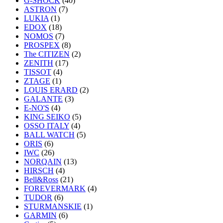
G-SHOCK
(40)
ASTRON
(7)
LUKIA
(1)
EDOX
(18)
NOMOS
(7)
PROSPEX
(8)
The CITIZEN
(2)
ZENITH
(17)
TISSOT
(4)
ZTAGE
(1)
LOUIS ERARD
(2)
GALANTE
(3)
E-NO'S
(4)
KING SEIKO
(5)
OSSO ITALY
(4)
BALL WATCH
(5)
ORIS
(6)
IWC
(26)
NORQAIN
(13)
HIRSCH
(4)
Bell&Ross
(21)
FOREVERMARK
(4)
TUDOR
(6)
STURMANSKIE
(1)
GARMIN
(6)