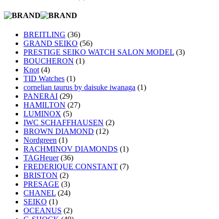
BREITLING
(36)
GRAND SEIKO
(56)
PRESTIGE SEIKO WATCH SALON MODEL
(3)
BOUCHERON
(1)
Knot
(4)
TID Watches
(1)
cornelian taurus by daisuke iwanaga
(1)
PANERAI
(29)
HAMILTON
(27)
LUMINOX
(5)
IWC SCHAFFHAUSEN
(2)
BROWN DIAMOND
(12)
Nordgreen
(1)
RACHMINOV DIAMONDS
(1)
TAGHeuer
(36)
FREDERIQUE CONSTANT
(7)
BRISTON
(2)
PRESAGE
(3)
CHANEL
(24)
SEIKO
(1)
OCEANUS
(2)