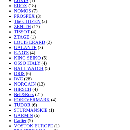
LUKIA
(1)
EDOX
(18)
NOMOS
(7)
PROSPEX
(8)
The CITIZEN
(2)
ZENITH
(17)
TISSOT
(4)
ZTAGE
(1)
LOUIS ERARD
(2)
GALANTE
(3)
E-NO'S
(4)
KING SEIKO
(5)
OSSO ITALY
(4)
BALL WATCH
(5)
ORIS
(6)
IWC
(26)
NORQAIN
(13)
HIRSCH
(4)
Bell&Ross
(21)
FOREVERMARK
(4)
TUDOR
(6)
STURMANSKIE
(1)
GARMIN
(6)
Cartier
(5)
VOSTOK EUROPE
(1)