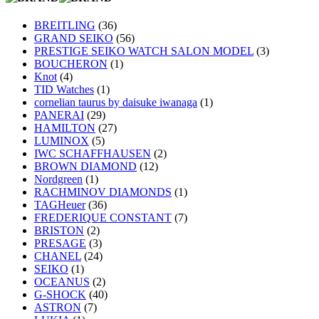
BREITLING
(36)
GRAND SEIKO
(56)
PRESTIGE SEIKO WATCH SALON MODEL
(3)
BOUCHERON
(1)
Knot
(4)
TID Watches
(1)
cornelian taurus by daisuke iwanaga
(1)
PANERAI
(29)
HAMILTON
(27)
LUMINOX
(5)
IWC SCHAFFHAUSEN
(2)
BROWN DIAMOND
(12)
Nordgreen
(1)
RACHMINOV DIAMONDS
(1)
TAGHeuer
(36)
FREDERIQUE CONSTANT
(7)
BRISTON
(2)
PRESAGE
(3)
CHANEL
(24)
SEIKO
(1)
OCEANUS
(2)
G-SHOCK
(40)
ASTRON
(7)