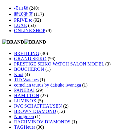
松山店
(240)
新居浜店
(117)
PRIVE tc
(92)
LUXE
(53)
ONLINE SHOP
(9)
BREITLING
(36)
GRAND SEIKO
(56)
PRESTIGE SEIKO WATCH SALON MODEL
(3)
BOUCHERON
(1)
Knot
(4)
TID Watches
(1)
cornelian taurus by daisuke iwanaga
(1)
PANERAI
(29)
HAMILTON
(27)
LUMINOX
(5)
IWC SCHAFFHAUSEN
(2)
BROWN DIAMOND
(12)
Nordgreen
(1)
RACHMINOV DIAMONDS
(1)
TAGHeuer
(36)