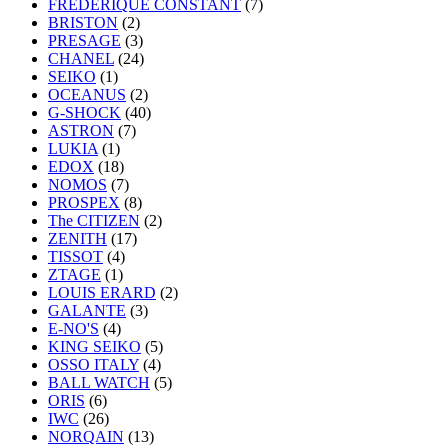
FREDERIQUE CONSTANT
(7)
BRISTON
(2)
PRESAGE
(3)
CHANEL
(24)
SEIKO
(1)
OCEANUS
(2)
G-SHOCK
(40)
ASTRON
(7)
LUKIA
(1)
EDOX
(18)
NOMOS
(7)
PROSPEX
(8)
The CITIZEN
(2)
ZENITH
(17)
TISSOT
(4)
ZTAGE
(1)
LOUIS ERARD
(2)
GALANTE
(3)
E-NO'S
(4)
KING SEIKO
(5)
OSSO ITALY
(4)
BALL WATCH
(5)
ORIS
(6)
IWC
(26)
NORQAIN
(13)