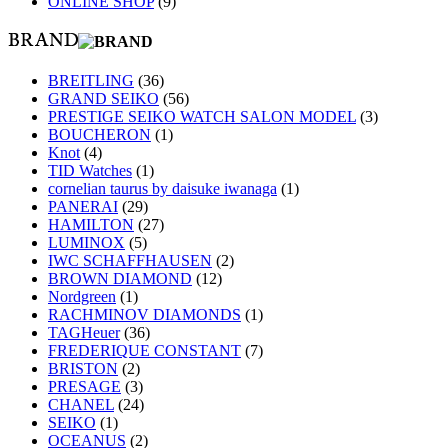
ONLINE SHOP
(9)
BREITLING
(36)
GRAND SEIKO
(56)
PRESTIGE SEIKO WATCH SALON MODEL
(3)
BOUCHERON
(1)
Knot
(4)
TID Watches
(1)
cornelian taurus by daisuke iwanaga
(1)
PANERAI
(29)
HAMILTON
(27)
LUMINOX
(5)
IWC SCHAFFHAUSEN
(2)
BROWN DIAMOND
(12)
Nordgreen
(1)
RACHMINOV DIAMONDS
(1)
TAGHeuer
(36)
FREDERIQUE CONSTANT
(7)
BRISTON
(2)
PRESAGE
(3)
CHANEL
(24)
SEIKO
(1)
OCEANUS
(2)