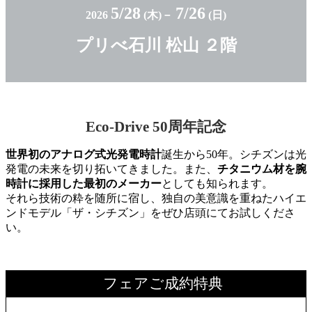
5/28
7/26
2026
(
木)
－
(
日)
プリべ石川 松山
２階
Eco-Drive 50周年記念
世界初のアナログ式光発電時計
誕生から50年。シチズンは光
発電の未来を切り拓いてきました。また、
チタニウム材を腕
時計に採用した最初のメーカー
としても知られます。
それら技術の粋を随所に宿し、独自の美意識を重ねたハイエ
ンドモデル「ザ・シチズン」をぜひ店頭にてお試しくださ
い。
フェアご成約特典