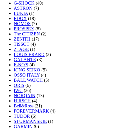
G-SHOCK
(40)
ASTRON
(7)
LUKIA
(1)
EDOX
(18)
NOMOS
(7)
PROSPEX
(8)
The CITIZEN
(2)
ZENITH
(17)
TISSOT
(4)
ZTAGE
(1)
LOUIS ERARD
(2)
GALANTE
(3)
E-NO'S
(4)
KING SEIKO
(5)
OSSO ITALY
(4)
BALL WATCH
(5)
ORIS
(6)
IWC
(26)
NORQAIN
(13)
HIRSCH
(4)
Bell&Ross
(21)
FOREVERMARK
(4)
TUDOR
(6)
STURMANSKIE
(1)
GARMIN
(6)