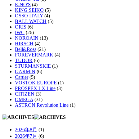
E-NO'S
(4)
KING SEIKO
(5)
OSSO ITALY
(4)
BALL WATCH
(5)
ORIS
(6)
IWC
(26)
NORQAIN
(13)
HIRSCH
(4)
Bell&Ross
(21)
FOREVERMARK
(4)
TUDOR
(6)
STURMANSKIE
(1)
GARMIN
(6)
Cartier
(5)
VOSTOK EUROPE
(1)
PROSPEX LX Line
(3)
CITIZEN
(3)
OMEGA
(31)
ASTRON Revolution Line
(1)
2026年8月
(1)
2026年7月
(6)