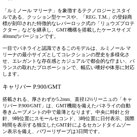
「ルミノール マリーナ」を象徴するテクノロジーとスタイ
ルである、クッション型ケースや、「REG. T.M.」の登録商
標が刻印された特徴的なレバーロック式の「リュウズプロテ
クター」などを継承し、GMT機構を搭載したケースサイズ
40mmのバージョンです。
一目でパネライと認識できるこのモデルは、ルミノール マ
リーナの最小サイズとしてコレクションの歴史を多様化さ
せ、エレガントな存在感とカジュアルで都会的な佇まい、バ
ランスの取れたプロポーションで、幅広い嗜好や体形に対応
します。
キャリバー P.900/GMT
搭載される、厚さわずか5.2mm、直径12½リーニュの「キャ
リバー P.900/GMT」は、GMT機能を備えたパネライの自動
巻きムーブメントの中で最薄となります。中央に時針と分
針、9時位置にスモールセコンド、3時位置に日付表示、国際
時間を表示する独立したGMT針によるセカンドタイムゾー
ン表示を備え、パワーリザーブは3日間です。