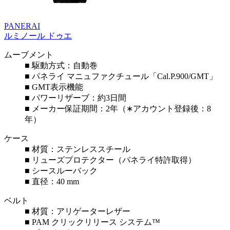
PANERAI
ルミノール ドゥエ
ムーブメント
■ 駆動方式：自動巻
■ パネライ マニュファクチュール「Cal.P.900/GMT」
■ GMT表示機能
■ パワーリザーブ：約3日間
■ メーカー保証期間：2年（∗アカウント登録後：8
年）
ケース
■ 材質：ステンレススチール
■ リューズプロテクター（パネライ特許取得）
■ シースルーバック
■ 直径：40 mm
ベルト
■ 材質：アリゲーターレザー
■ PAM クリックリリース システム™