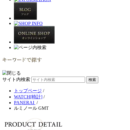
サイト内検索
トップページ
/
WATCH[時計]
/
PANERAI
/
ルミノール GMT