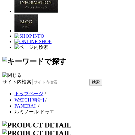
サイト内検索
トップページ
/
WATCH[時計]
/
PANERAI
/
ルミノール ドゥエ